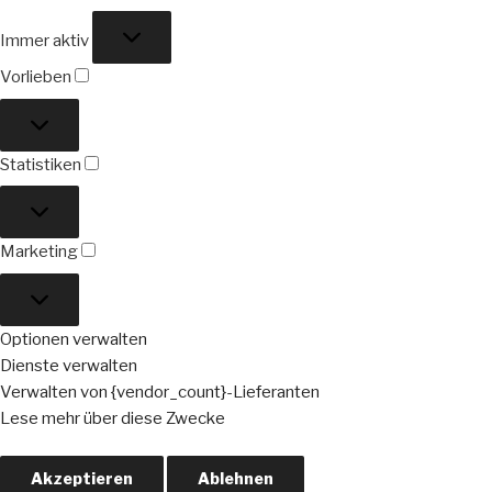
Funktional
Immer aktiv
Vorlieben
Vorlieben
Statistiken
Statistiken
Marketing
Marketing
Optionen verwalten
Dienste verwalten
Verwalten von {vendor_count}-Lieferanten
Lese mehr über diese Zwecke
Akzeptieren
Ablehnen