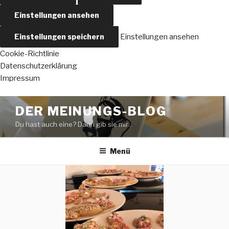
Einstellungen ansehen
Einstellungen speichern
Einstellungen ansehen
Cookie-Richtlinie
Datenschutzerklärung
Impressum
Zum
DER MEINUNGS-BLOG
Inhalt
Du hast auch eine? Dann gib sie mir..
springen
Menü