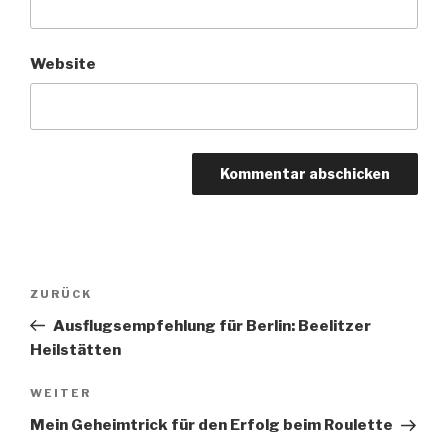
Website
Beitragsnavigation
Vorheriger
ZURÜCK
Beitrag
Ausflugsempfehlung für Berlin: Beelitzer
Heilstätten
Nächster
WEITER
Beitrag
Mein Geheimtrick für den Erfolg beim Roulette