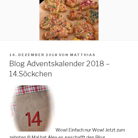
VERÖFFENTLICHT
14. DEZEMBER 2018
VON
MATTHIAS
AM
Blog Adventskalender 2018 –
14.Söckchen
Wow! Einfach nur Wow! Jetzt zum
zehnten (!) Mal hat
Alex
es geschafft den Blog