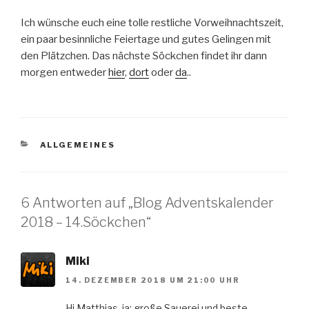
Ich wünsche euch eine tolle restliche Vorweihnachtszeit,
ein paar besinnliche Feiertage und gutes Gelingen mit
den Plätzchen. Das nächste Söckchen findet ihr dann
morgen entweder
hier
,
dort
oder
da
..
KATEGORIEN
ALLGEMEINES
6 Antworten auf „Blog Adventskalender
2018 – 14.Söckchen“
Miki
14. DEZEMBER 2018 UM 21:00 UHR
Hi Matthias, ja; große Sauerei und beste