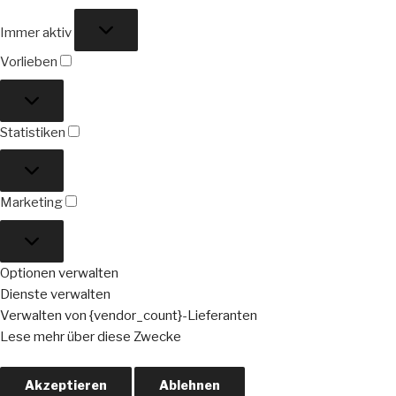
Funktional
Immer aktiv
Vorlieben
Vorlieben
Statistiken
Statistiken
Marketing
Marketing
Optionen verwalten
Dienste verwalten
Verwalten von {vendor_count}-Lieferanten
Lese mehr über diese Zwecke
Akzeptieren
Ablehnen