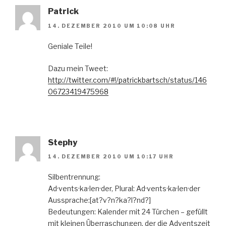
Patrick
14. DEZEMBER 2010 UM 10:08 UHR
Geniale Teile!
Dazu mein Tweet:
http://twitter.com/#!/patrickbartsch/status/146
06723419475968
Stephy
14. DEZEMBER 2010 UM 10:17 UHR
Silbentrennung:
Ad·vents·ka·len·der, Plural: Ad·vents·ka·len·der
Aussprache:[at?v?n?ka?l?nd?]
Bedeutungen: Kalender mit 24 Türchen – gefüllt
mit kleinen Überraschungen, der die Adventszeit