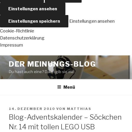
Einstellungen ansehen
Einstellungen speichern
Einstellungen ansehen
Cookie-Richtlinie
Datenschutzerklärung
Impressum
Zum
DER MEINUNGS-BLOG
Inhalt
Du hast auch eine? Dann gib sie mir..
springen
Menü
VERÖFFENTLICHT
14. DEZEMBER 2010
VON
MATTHIAS
AM
Blog-Adventskalender – Söckchen
Nr. 14 mit tollen LEGO USB