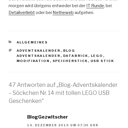
morgen wird übrigens entweder bei der
IT Runde
, bei
Detailverliebt
oder bei
Netheweb
aufgehen.
KATEGORIEN
ALLGEMEINES
SCHLAGWÖRTER
ADVENTSKALENDER
,
BLOG
ADVENTSKALENDER
,
DATABRICK
,
LEGO
,
MODIFIKATION
,
SPEICHERSTICK
,
USB STICK
47 Antworten auf „Blog-Adventskalender
– Söckchen Nr. 14 mit tollen LEGO USB
Geschenken“
BlogGezwitscher
14. DEZEMBER 2010 UM 07:30 UHR