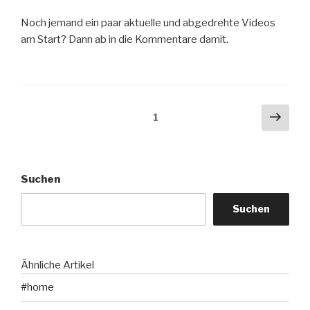
Noch jemand ein paar aktuelle und abgedrehte Videos
am Start? Dann ab in die Kommentare damit.
Seitennummerierung
Näch
Seite
1
Seit
der
Beiträge
Suchen
Suchen
Ähnliche Artikel
#home