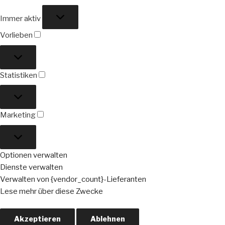
Funktional
Immer aktiv
Vorlieben
Vorlieben
Statistiken
Statistiken
Marketing
Marketing
Optionen verwalten
Dienste verwalten
Verwalten von {vendor_count}-Lieferanten
Lese mehr über diese Zwecke
Akzeptieren
Ablehnen