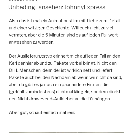
AM
Unbedingt ansehen: JohnnyExpress
Also das ist mal ein Animationsfilm mit Liebe zum Detail
und einer witzigen Geschichte. Will euch nicht zu viel
verraten, aber die 5 Minuten sind es auf jeden Fall wert
angesehen zu werden.
Der Auslieferungstyp erinnert mich auf jeden Fall an den
Kerl der hier ab und zu Pakete vorbei bringt. Nicht den
DHL Menschen, denn der ist wirklich nett und liefert
Pakete auch bei den Nachbarn ab wenn wir nicht da sind,
aber da gibt es ja noch ein paar andere Firmen, die
(gefühlt zumindestens) nichtmal klingeln, sondern direkt
den Nicht-Anwesend-Aufkleber an die Tür hängen..
Aber gut, schaut einfach mal rein: