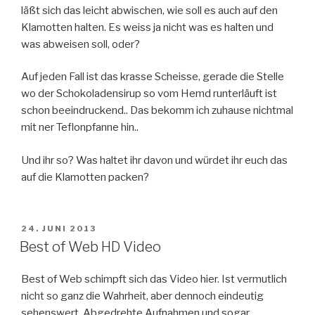
läßt sich das leicht abwischen, wie soll es auch auf den
Klamotten halten. Es weiss ja nicht was es halten und
was abweisen soll, oder?
Auf jeden Fall ist das krasse Scheisse, gerade die Stelle
wo der Schokoladensirup so vom Hemd runterläuft ist
schon beeindruckend.. Das bekomm ich zuhause nichtmal
mit ner Teflonpfanne hin..
Und ihr so? Was haltet ihr davon und würdet ihr euch das
auf die Klamotten packen?
VERÖFFENTLICHT
24. JUNI 2013
AM
Best of Web HD Video
Best of Web schimpft sich das Video hier. Ist vermutlich
nicht so ganz die Wahrheit, aber dennoch eindeutig
sehenswert. Abgedrehte Aufnahmen und sogar