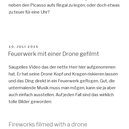
neben den Picasso aufs Regal zu legen, oder doch etwas
zu teuer für eine Uhr?
VERÖFFENTLICHT
10. JULI 2015
AM
Feuerwerk mit einer Drone gefilmt
Saugeiles Video das der nette Herr hier aufgenommen
hat. Er hat seine Drone Kopf und Kragen riskieren lassen
und das Ding direkt in ein Feuerwerk geflogen. Gut, die
untermalende Musik muss man mögen, kann sie ja aber
auch einfach ausstellen. Auf jeden Fall sind das wirklich
tolle Bilder geworden:
Fireworks filmed with a drone