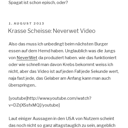
Spagat ist schon episch, oder?
VERÖFFENTLICHT
1. AUGUST 2013
AM
Krasse Scheisse: Neverwet Video
Also das muss ich unbedingt beim nächsten Burger
essen auf dem Hemd haben. Unglaublich was die Jungs
von
NeverWet
da produziert haben. wie das funktioniert
oder wie schnell man davon Krebs bekommt weiss ich
nicht, aber das Video ist auf jeden Fall jede Sekunde wert,
naja fast jede, das Gelaber am Anfang kann man auch
überspringen..
[youtube]http://www.youtube.com/watch?
v=DZrjXSsfxMQ[/youtube]
Laut einiger Aussagen in den USA von Nutzern scheint
das noch nicht so ganz altagstauglich zu sein, angeblich