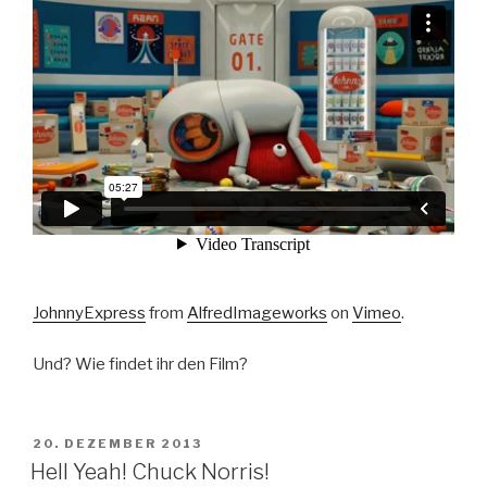
JohnnyExpress
from
AlfredImageworks
on
Vimeo
.
Und? Wie findet ihr den Film?
VERÖFFENTLICHT
20. DEZEMBER 2013
AM
Hell Yeah! Chuck Norris!