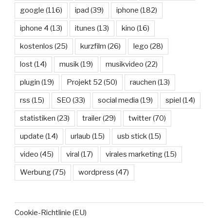
google
(116)
ipad
(39)
iphone
(182)
iphone 4
(13)
itunes
(13)
kino
(16)
kostenlos
(25)
kurzfilm
(26)
lego
(28)
lost
(14)
musik
(19)
musikvideo
(22)
plugin
(19)
Projekt 52
(50)
rauchen
(13)
rss
(15)
SEO
(33)
social media
(19)
spiel
(14)
statistiken
(23)
trailer
(29)
twitter
(70)
update
(14)
urlaub
(15)
usb stick
(15)
video
(45)
viral
(17)
virales marketing
(15)
Werbung
(75)
wordpress
(47)
Cookie-Richtlinie (EU)