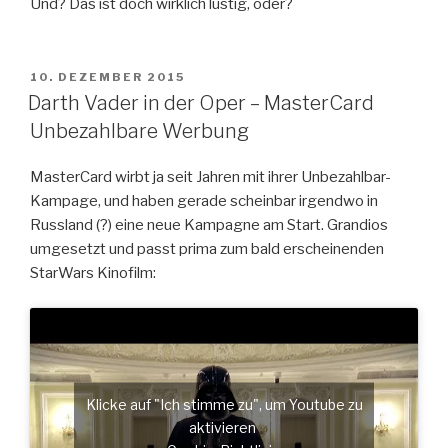
Und? Das ist doch wirklich lustig, oder?
VERÖFFENTLICHT
10. DEZEMBER 2015
AM
Darth Vader in der Oper – MasterCard
Unbezahlbare Werbung
MasterCard wirbt ja seit Jahren mit ihrer Unbezahlbar-
Kampage, und haben gerade scheinbar irgendwo in
Russland (?) eine neue Kampagne am Start. Grandios
umgesetzt und passt prima zum bald erscheinenden
StarWars Kinofilm:
Klicke auf "Ich stimme zu", um Youtube zu
aktivieren