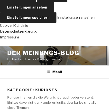
Einstellungen ansehen
Einstellungen speichern
Einstellungen ansehen
Cookie-Richtlinie
Datenschutzerklärung
Impressum
Zum
DER MEINUNGS-BLOG
Inhalt
Du hast auch eine? Dann gib sie mir..
springen
Menü
KATEGORIE:
KURIOSES
Kuriose Themen die die Welt nicht braucht oder versteht..
Einiges davon ist krank anderes lustig, aber kurios sind alle
diese Themen..