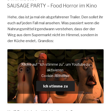
AM
SAUSAGE PARTY – Food Horror im Kino
Hehe, das ist ja mal ein abgefahrener Trailer. Den sollet ihr
euch auf jeden Fall mal ansehen. Was passiert wenn die
Nahrungsmittel irgendwann verstehen, dass der der
Weg aus dem Supermarkt nicht im Himmel, sondern in
der Küche endet.. Grandios:
Klicke auf "Ich stimme zu", um Youtube zu
aktivieren
Cookie-Richtlinie
Ich stimme zu