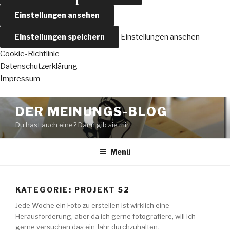
Einstellungen ansehen
Einstellungen speichern
Einstellungen ansehen
Cookie-Richtlinie
Datenschutzerklärung
Impressum
Zum
DER MEINUNGS-BLOG
Inhalt
Du hast auch eine? Dann gib sie mir..
springen
Menü
KATEGORIE:
PROJEKT 52
Jede Woche ein Foto zu erstellen ist wirklich eine
Herausforderung, aber da ich gerne fotografiere, will ich
gerne versuchen das ein Jahr durchzuhalten.