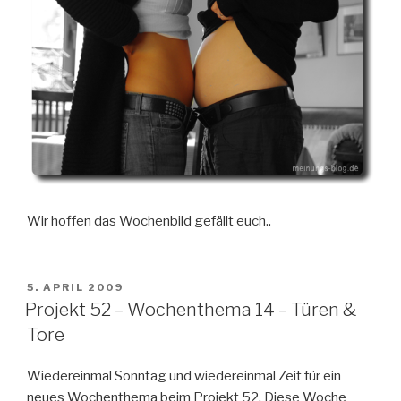
Wir hoffen das Wochenbild gefällt euch..
VERÖFFENTLICHT
5. APRIL 2009
AM
Projekt 52 – Wochenthema 14 – Türen &
Tore
Wiedereinmal Sonntag und wiedereinmal Zeit für ein
neues Wochenthema beim Projekt 52. Diese Woche