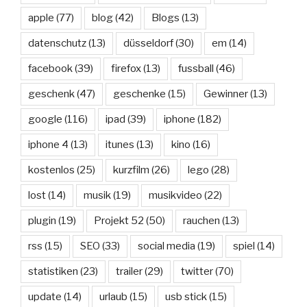
apple
(77)
blog
(42)
Blogs
(13)
datenschutz
(13)
düsseldorf
(30)
em
(14)
facebook
(39)
firefox
(13)
fussball
(46)
geschenk
(47)
geschenke
(15)
Gewinner
(13)
google
(116)
ipad
(39)
iphone
(182)
iphone 4
(13)
itunes
(13)
kino
(16)
kostenlos
(25)
kurzfilm
(26)
lego
(28)
lost
(14)
musik
(19)
musikvideo
(22)
plugin
(19)
Projekt 52
(50)
rauchen
(13)
rss
(15)
SEO
(33)
social media
(19)
spiel
(14)
statistiken
(23)
trailer
(29)
twitter
(70)
update
(14)
urlaub
(15)
usb stick
(15)