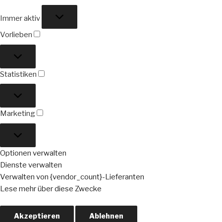
Funktional
Immer aktiv
Vorlieben
Vorlieben
Statistiken
Statistiken
Marketing
Marketing
Optionen verwalten
Dienste verwalten
Verwalten von {vendor_count}-Lieferanten
Lese mehr über diese Zwecke
Akzeptieren
Ablehnen