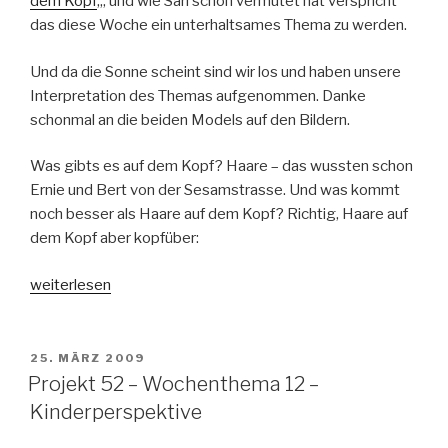
dem Kopf
„, und wie Sari schon vermutet hat verspricht
das diese Woche ein unterhaltsames Thema zu werden.
Und da die Sonne scheint sind wir los und haben unsere
Interpretation des Themas aufgenommen. Danke
schonmal an die beiden Models auf den Bildern.
Was gibts es auf dem Kopf? Haare – das wussten schon
Ernie und Bert von der Sesamstrasse. Und was kommt
noch besser als Haare auf dem Kopf? Richtig, Haare auf
dem Kopf aber kopfüber:
„Projekt
weiterlesen
52
–
Wochenthema
VERÖFFENTLICHT
25. MÄRZ 2009
AM
13
Projekt 52 – Wochenthema 12 –
–
Kinderperspektive
Auf