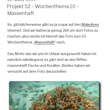
22. MÄRZ 2009
AM
11
Projekt 52 – Wochenthema 10 –
–
Massenhaft
Küchenkultur“
So, glücklicherweise gibt es ja sogar auf den
Malediven
Internet. Und wir hatten ja genug Zeit um dort Fotos zu
machen, also reiche ich hiermit das Foto zum 10.
Wochenthema „
Massenhaft
“ nach.
Das Motiv das wir uns im Urlaub ausgesucht haben ist
natürlich naheliegend, es gibt dort an den Riffen
massenhaft Fische und Korallen. Beides haben wir
versucht auf dem Foto darzustellen: