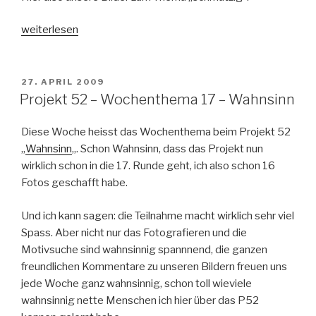
„Projekt
weiterlesen
52
–
Wochenthema
VERÖFFENTLICHT
27. APRIL 2009
AM
18
Projekt 52 – Wochenthema 17 – Wahnsinn
–
Schmutzig“
Diese Woche heisst das Wochenthema beim Projekt 52
„
Wahnsinn
„. Schon Wahnsinn, dass das Projekt nun
wirklich schon in die 17. Runde geht, ich also schon 16
Fotos geschafft habe.
Und ich kann sagen: die Teilnahme macht wirklich sehr viel
Spass. Aber nicht nur das Fotografieren und die
Motivsuche sind wahnsinnig spannnend, die ganzen
freundlichen Kommentare zu unseren Bildern freuen uns
jede Woche ganz wahnsinnig, schon toll wieviele
wahnsinnig nette Menschen ich hier über das P52