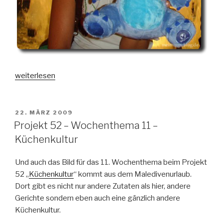
„Projekt
weiterlesen
52
–
Wochenthema
VERÖFFENTLICHT
22. MÄRZ 2009
AM
12
Projekt 52 – Wochenthema 11 –
–
Küchenkultur
Kinderperspektive“
Und auch das Bild für das 11. Wochenthema beim Projekt
52 „
Küchenkultur
“ kommt aus dem Maledivenurlaub.
Dort gibt es nicht nur andere Zutaten als hier, andere
Gerichte sondern eben auch eine gänzlich andere
Küchenkultur.