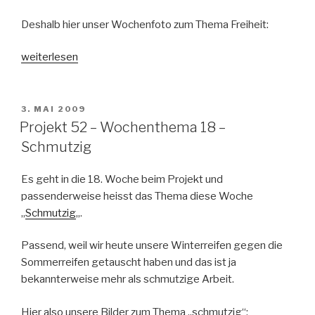
Deshalb hier unser Wochenfoto zum Thema Freiheit:
„Projekt
weiterlesen
52
–
Wochenthema
VERÖFFENTLICHT
3. MAI 2009
AM
19
Projekt 52 – Wochenthema 18 –
–
Schmutzig
Freiheit“
Es geht in die 18. Woche beim Projekt und
passenderweise heisst das Thema diese Woche
„
Schmutzig
„.
Passend, weil wir heute unsere Winterreifen gegen die
Sommerreifen getauscht haben und das ist ja
bekannterweise mehr als schmutzige Arbeit.
Hier also unsere Bilder zum Thema „schmutzig“: