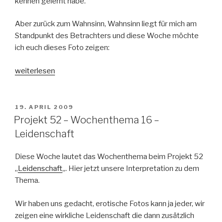
kennen gelernt habe.
Aber zurück zum Wahnsinn, Wahnsinn liegt für mich am
Standpunkt des Betrachters und diese Woche möchte
ich euch dieses Foto zeigen:
„Projekt
weiterlesen
52
–
Wochenthema
VERÖFFENTLICHT
19. APRIL 2009
AM
17
Projekt 52 – Wochenthema 16 –
–
Leidenschaft
Wahnsinn“
Diese Woche lautet das Wochenthema beim Projekt 52
„
Leidenschaft
„. Hier jetzt unsere Interpretation zu dem
Thema.
Wir haben uns gedacht, erotische Fotos kann ja jeder, wir
zeigen eine wirkliche Leidenschaft die dann zusätzlich