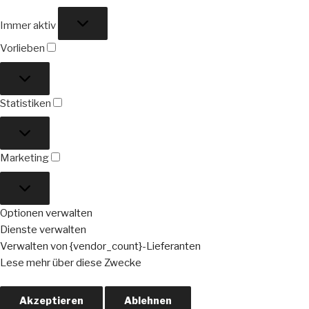
Funktional
Immer aktiv
Vorlieben
Vorlieben
Statistiken
Statistiken
Marketing
Marketing
Optionen verwalten
Dienste verwalten
Verwalten von {vendor_count}-Lieferanten
Lese mehr über diese Zwecke
Akzeptieren
Ablehnen