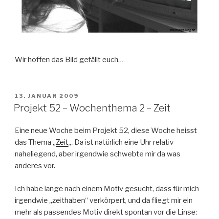
Wir hoffen das Bild gefällt euch…
VERÖFFENTLICHT
13. JANUAR 2009
AM
Projekt 52 – Wochenthema 2 – Zeit
Eine neue Woche beim Projekt 52, diese Woche heisst
das Thema „
Zeit
„. Da ist natürlich eine Uhr relativ
naheliegend, aber irgendwie schwebte mir da was
anderes vor.
Ich habe lange nach einem Motiv gesucht, dass für mich
irgendwie „zeithaben“ verkörpert, und da fliegt mir ein
mehr als passendes Motiv direkt spontan vor die Linse: