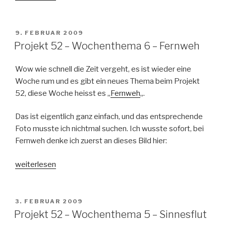
52
–
Wochenthema
VERÖFFENTLICHT
9. FEBRUAR 2009
AM
7
Projekt 52 – Wochenthema 6 – Fernweh
–
Monster
Wow wie schnell die Zeit vergeht, es ist wieder eine
unterm
Woche rum und es gibt ein neues Thema beim Projekt
Bett“
52, diese Woche heisst es „
Fernweh
„.
Das ist eigentlich ganz einfach, und das entsprechende
Foto musste ich nichtmal suchen. Ich wusste sofort, bei
Fernweh denke ich zuerst an dieses Bild hier:
„Projekt
weiterlesen
52
–
Wochenthema
VERÖFFENTLICHT
3. FEBRUAR 2009
AM
6
Projekt 52 – Wochenthema 5 – Sinnesflut
–