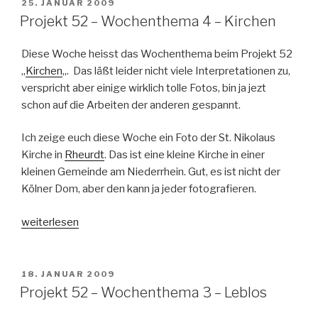
Wochenthema
VERÖFFENTLICHT
25. JANUAR 2009
AM
5
Projekt 52 – Wochenthema 4 – Kirchen
–
Sinnesflut“
Diese Woche heisst das Wochenthema beim Projekt 52
„
Kirchen
„. Das läßt leider nicht viele Interpretationen zu,
verspricht aber einige wirklich tolle Fotos, bin ja jezt
schon auf die Arbeiten der anderen gespannt.
Ich zeige euch diese Woche ein Foto der St. Nikolaus
Kirche in
Rheurdt
. Das ist eine kleine Kirche in einer
kleinen Gemeinde am Niederrhein. Gut, es ist nicht der
Kölner Dom, aber den kann ja jeder fotografieren.
„Projekt
weiterlesen
52
–
Wochenthema
VERÖFFENTLICHT
18. JANUAR 2009
AM
4
Projekt 52 – Wochenthema 3 – Leblos
–