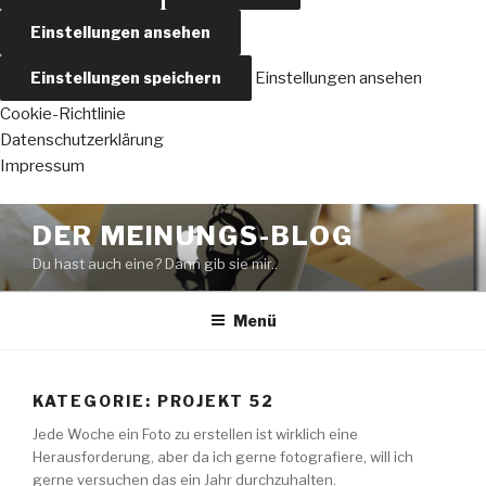
Einstellungen ansehen
Einstellungen speichern
Einstellungen ansehen
Cookie-Richtlinie
Datenschutzerklärung
Impressum
Zum
DER MEINUNGS-BLOG
Inhalt
Du hast auch eine? Dann gib sie mir..
springen
Menü
KATEGORIE:
PROJEKT 52
Jede Woche ein Foto zu erstellen ist wirklich eine
Herausforderung, aber da ich gerne fotografiere, will ich
gerne versuchen das ein Jahr durchzuhalten.