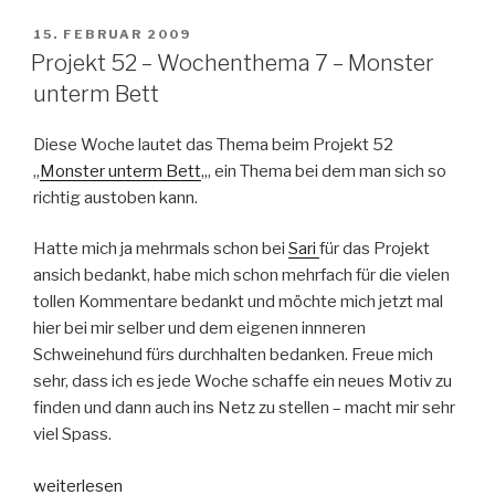
–
Wochenthema
VERÖFFENTLICHT
15. FEBRUAR 2009
AM
8
Projekt 52 – Wochenthema 7 – Monster
–
unterm Bett
Bewegung“
Diese Woche lautet das Thema beim Projekt 52
„
Monster unterm Bett
„, ein Thema bei dem man sich so
richtig austoben kann.
Hatte mich ja mehrmals schon bei
Sari
für das Projekt
ansich bedankt, habe mich schon mehrfach für die vielen
tollen Kommentare bedankt und möchte mich jetzt mal
hier bei mir selber und dem eigenen innneren
Schweinehund fürs durchhalten bedanken. Freue mich
sehr, dass ich es jede Woche schaffe ein neues Motiv zu
finden und dann auch ins Netz zu stellen – macht mir sehr
viel Spass.
„Projekt
weiterlesen