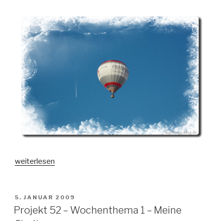
„Projekt
weiterlesen
52
–
Wochenthema
VERÖFFENTLICHT
5. JANUAR 2009
AM
2
Projekt 52 – Wochenthema 1 – Meine
–