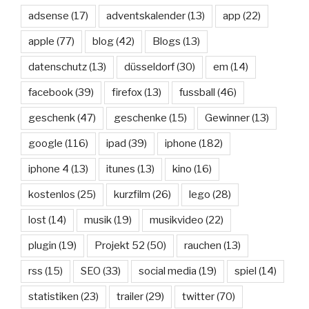
adsense
(17)
adventskalender
(13)
app
(22)
apple
(77)
blog
(42)
Blogs
(13)
datenschutz
(13)
düsseldorf
(30)
em
(14)
facebook
(39)
firefox
(13)
fussball
(46)
geschenk
(47)
geschenke
(15)
Gewinner
(13)
google
(116)
ipad
(39)
iphone
(182)
iphone 4
(13)
itunes
(13)
kino
(16)
kostenlos
(25)
kurzfilm
(26)
lego
(28)
lost
(14)
musik
(19)
musikvideo
(22)
plugin
(19)
Projekt 52
(50)
rauchen
(13)
rss
(15)
SEO
(33)
social media
(19)
spiel
(14)
statistiken
(23)
trailer
(29)
twitter
(70)