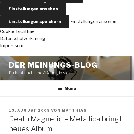
Einstellungen ansehen
Einstellungen speichern
Einstellungen ansehen
Cookie-Richtlinie
Datenschutzerklärung
Impressum
Zum
DER MEINUNGS-BLOG
Inhalt
Du hast auch eine? Dann gib sie mir..
springen
Menü
VERÖFFENTLICHT
19. AUGUST 2008
VON
MATTHIAS
AM
Death Magnetic – Metallica bringt
neues Album