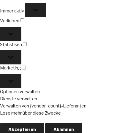
Funktional
Immer aktiv
Vorlieben
Vorlieben
Statistiken
Statistiken
Marketing
Marketing
Optionen verwalten
Dienste verwalten
Verwalten von {vendor_count}-Lieferanten
Lese mehr über diese Zwecke
Akzeptieren
Ablehnen