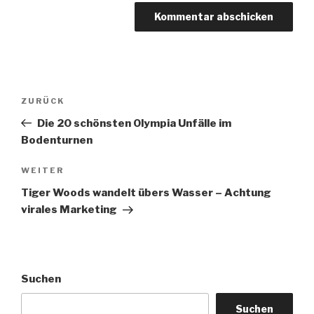
Beitragsnavigation
Vorheriger
ZURÜCK
Beitrag
Die 20 schönsten Olympia Unfälle im
Bodenturnen
Nächster
WEITER
Beitrag
Tiger Woods wandelt übers Wasser – Achtung
virales Marketing
Suchen
Suchen