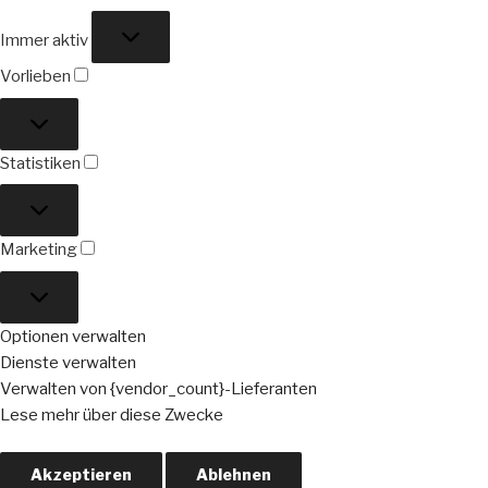
Funktional
Immer aktiv
Vorlieben
Vorlieben
Statistiken
Statistiken
Marketing
Marketing
Optionen verwalten
Dienste verwalten
Verwalten von {vendor_count}-Lieferanten
Lese mehr über diese Zwecke
Akzeptieren
Ablehnen