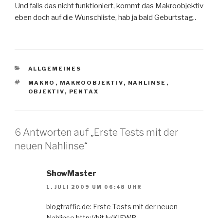
Und falls das nicht funktioniert, kommt das Makroobjektiv
eben doch auf die Wunschliste, hab ja bald Geburtstag..
KATEGORIEN
ALLGEMEINES
SCHLAGWÖRTER
MAKRO
,
MAKROOBJEKTIV
,
NAHLINSE
,
OBJEKTIV
,
PENTAX
6 Antworten auf „Erste Tests mit der
neuen Nahlinse“
ShowMaster
1. JULI 2009 UM 06:48 UHR
blogtraffic.de: Erste Tests mit der neuen
Nahlinse
http://bit.ly/KIEWB