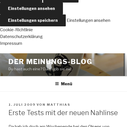
Einstellungen ansehen
Einstellungen speichern
Einstellungen ansehen
Cookie-Richtlinie
Datenschutzerklärung
Impressum
Zum
DER MEINUNGS-BLOG
Inhalt
Du hast auch eine? Dann gib sie mir..
springen
Menü
VERÖFFENTLICHT
1. JULI 2009
VON
MATTHIAS
AM
Erste Tests mit der neuen Nahlinse
Da hab ich doch am Wochenende bei den
Olsens
von