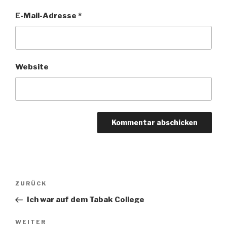
E-Mail-Adresse
*
Website
Beitragsnavigation
Vorheriger
ZURÜCK
Beitrag
Ich war auf dem Tabak College
Nächster
WEITER