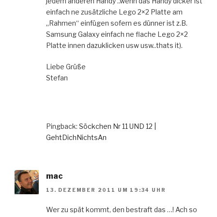
jedem anderen Handy ..wenn das Handy dicker ist
einfach ne zusätzliche Lego 2×2 Platte am
„Rahmen“ einfügen sofern es dünner ist z.B.
Samsung Galaxy einfach ne flache Lego 2×2
Platte innen dazuklicken usw usw..thats it).
Liebe Grüße
Stefan
Pingback:
Söckchen Nr 11 UND 12 |
GehtDichNichtsAn
mac
13. DEZEMBER 2011 UM 19:34 UHR
Wer zu spät kommt, den bestraft das …! Ach so