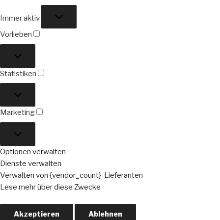
Funktional
Immer aktiv
Vorlieben
Vorlieben
Statistiken
Statistiken
Marketing
Marketing
Optionen verwalten
Dienste verwalten
Verwalten von {vendor_count}-Lieferanten
Lese mehr über diese Zwecke
Akzeptieren
Ablehnen