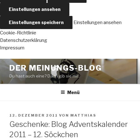
Einstellungen ansehen
Einstellungen speichern
Einstellungen ansehen
Cookie-Richtlinie
Datenschutzerklärung
Impressum
Zum
DER MEINUNGS-BLOG
Inhalt
Du hast auch eine? Dann gib sie mir..
springen
Menü
VERÖFFENTLICHT
12. DEZEMBER 2011
VON
MATTHIAS
AM
Geschenke: Blog Adventskalender
2011 – 12. Söckchen