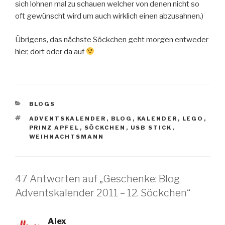
sich lohnen mal zu schauen welcher von denen nicht so
oft gewünscht wird um auch wirklich einen abzusahnen.)
Übrigens, das nächste Söckchen geht morgen entweder
hier
,
dort
oder
da
auf
KATEGORIEN
BLOGS
SCHLAGWÖRTER
ADVENTSKALENDER
,
BLOG
,
KALENDER
,
LEGO
,
PRINZ APFEL
,
SÖCKCHEN
,
USB STICK
,
WEIHNACHTSMANN
47 Antworten auf „Geschenke: Blog
Adventskalender 2011 – 12. Söckchen“
Alex