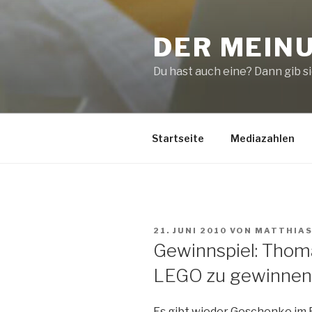
Zum
Inhalt
DER MEIN
springen
Du hast auch eine? Dann gib sie
Startseite
Mediazahlen
VERÖFFENTLICHT
21. JUNI 2010
VON
MATTHIA
AM
Gewinnspiel: Thom
LEGO zu gewinnen
Es gibt wieder Geschenke im B