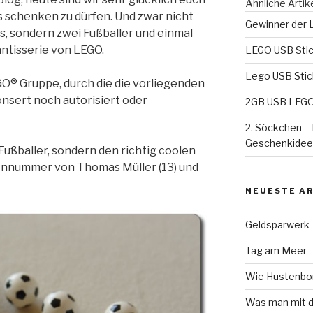
Ähnliche Artik
ks schenken zu dürfen. Und zwar nicht
Gewinner der 
, sondern zwei Fußballer und einmal
ntisserie von LEGO.
LEGO USB Stic
Lego USB Stic
GO® Gruppe, durch die die vorliegenden
sert noch autorisiert oder
2GB USB LEGO 
2. Söckchen –
Geschenkidee
ußballer, sondern den richtig coolen
ennummer von Thomas Müller (13) und
NEUESTE AR
Geldsparwerk
Tag am Meer
Wie Hustenbon
Was man mit d