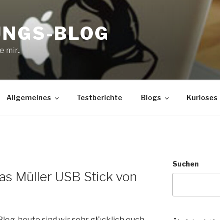
UNGS-BLOG
 mir..
Allgemeines
Testberichte
Blogs
Kurioses
S
Suchen
as Müller USB Stick von
log, heute sind wir sehr glücklich euch