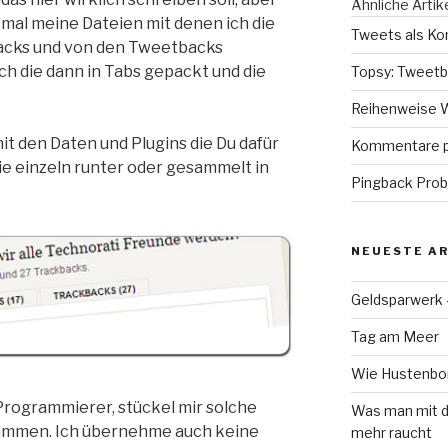
Ähnliche Artik
r mal meine Dateien mit denen ich die
Tweets als Ko
cks und von den Tweetbacks
h die dann in Tabs gepackt und die
Topsy: Tweetb
Reihenweise 
t den Daten und Plugins die Du dafür
Kommentare pr
ie einzeln runter oder gesammelt in
Pingback Prob
NEUESTE AR
Geldsparwerk
Tag am Meer
Wie Hustenbon
Programmierer, stückel mir solche
Was man mit d
ammen. Ich übernehme auch keine
mehr raucht