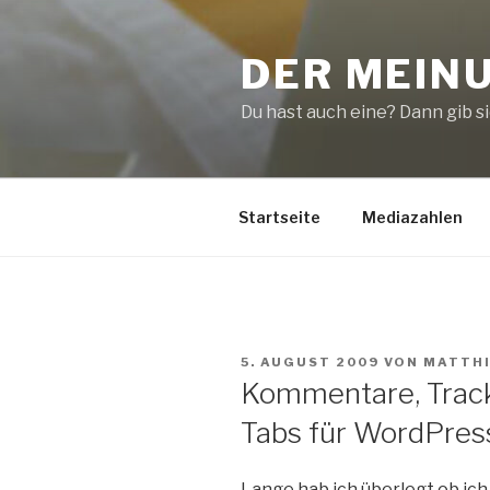
Zum
Inhalt
DER MEIN
springen
Du hast auch eine? Dann gib sie
Startseite
Mediazahlen
VERÖFFENTLICHT
5. AUGUST 2009
VON
MATTH
AM
Kommentare, Track
Tabs für WordPres
Lange hab ich überlegt ob ich 