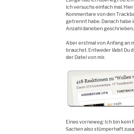
ich versuchs einfach mal. Hie
Kommentare von den Trackba
getrennt habe. Danach habe ic
Anzahl daneben geschrieben.
Aber erstmal von Anfang an mi
brauchst. Entweder lädst Du d
der Datei von mir.
Eines vorneweg: Ich bin kein 
Sachen also stümperhaft zus