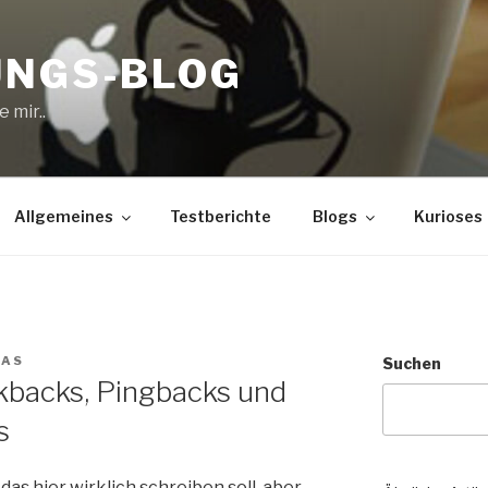
UNGS-BLOG
 mir..
Allgemeines
Testberichte
Blogs
Kurioses
IAS
Suchen
backs, Pingbacks und
s
das hier wirklich schreiben soll, aber