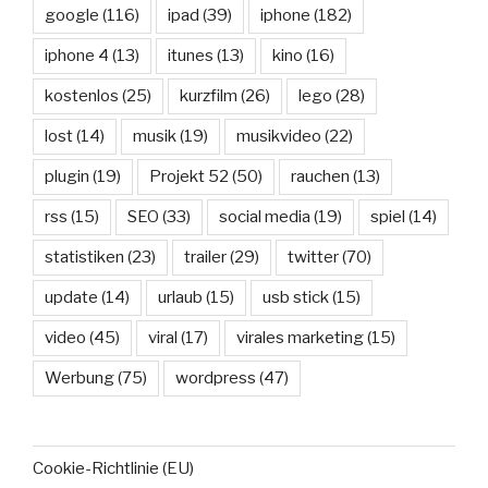
google
(116)
ipad
(39)
iphone
(182)
iphone 4
(13)
itunes
(13)
kino
(16)
kostenlos
(25)
kurzfilm
(26)
lego
(28)
lost
(14)
musik
(19)
musikvideo
(22)
plugin
(19)
Projekt 52
(50)
rauchen
(13)
rss
(15)
SEO
(33)
social media
(19)
spiel
(14)
statistiken
(23)
trailer
(29)
twitter
(70)
update
(14)
urlaub
(15)
usb stick
(15)
video
(45)
viral
(17)
virales marketing
(15)
Werbung
(75)
wordpress
(47)
Cookie-Richtlinie (EU)