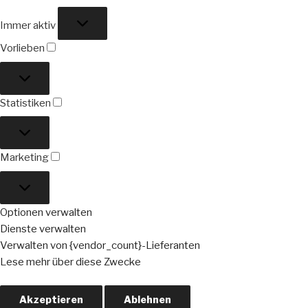
Funktional
Immer aktiv
Vorlieben
Vorlieben
Statistiken
Statistiken
Marketing
Marketing
Optionen verwalten
Dienste verwalten
Verwalten von {vendor_count}-Lieferanten
Lese mehr über diese Zwecke
Akzeptieren
Ablehnen