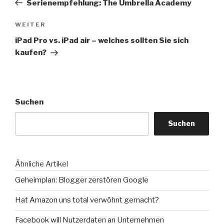
Serienempfehlung: The Umbrella Academy
Nächster
WEITER
Beitrag
iPad Pro vs. iPad air – welches sollten Sie sich
kaufen?
Suchen
Suchen
Ähnliche Artikel
Geheimplan: Blogger zerstören Google
Hat Amazon uns total verwöhnt gemacht?
Facebook will Nutzerdaten an Unternehmen