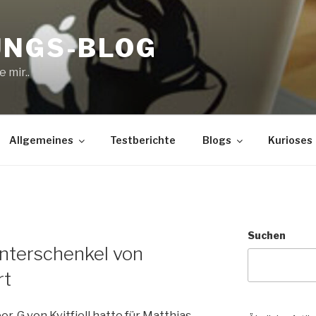
UNGS-BLOG
 mir..
Allgemeines
Testberichte
Blogs
Kurioses
Suchen
Unterschenkel von
rt
r-G von Kvitfjell hatte für Matthias