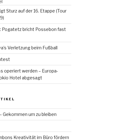
el
gt Sturz auf der 16. Etappe (Tour
9)
: Pogatetz bricht Possebon fast
va’s Verletzung beim Fußball
mtest
uss operiert werden – Europa-
okio Hotel abgesagt
TIKEL
 – Gekommen um zu bleiben
bons Kreativität im Büro fördern