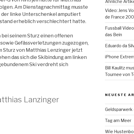
Ähnliche Artik
olgen. Am Dienstagnachmittag musste
Video: Jens Voi
 der linke Unterschenkel amputiert
de France 200
stand erheblich verschlechtert hatte.
Fussball Video
das Bein
h bei seinem Sturz einen offenen
 sowie Gefässverletzungen zugezogen,
Eduardo da Sil
m Sturz von Matthias Lenzinger jetzt
iPhone Extre
sehen das sich die Skibindung am linken
angebundenem Ski verdreht sich
Bill Kaulitz m
Tournee von T
NEUESTE AR
atthias Lanzinger
Geldsparwerk
Tag am Meer
Wie Hustenbon