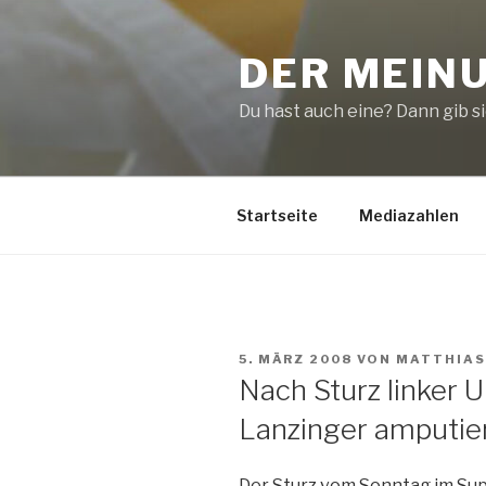
Zum
Inhalt
DER MEIN
springen
Du hast auch eine? Dann gib sie
Startseite
Mediazahlen
VERÖFFENTLICHT
5. MÄRZ 2008
VON
MATTHIAS
AM
Nach Sturz linker 
Lanzinger amputie
Der Sturz vom Sonntag im Supe