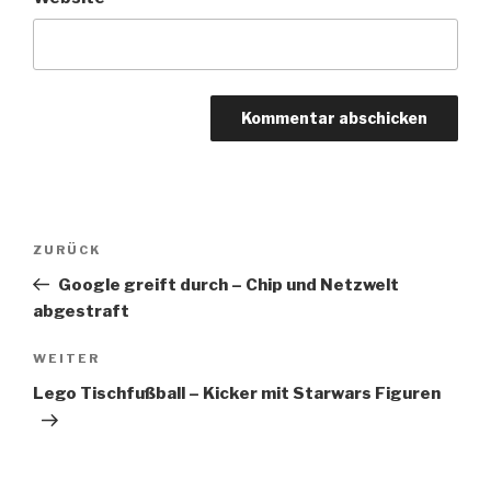
Beitragsnavigation
Vorheriger
ZURÜCK
Beitrag
Google greift durch – Chip und Netzwelt
abgestraft
Nächster
WEITER
Beitrag
Lego Tischfußball – Kicker mit Starwars Figuren