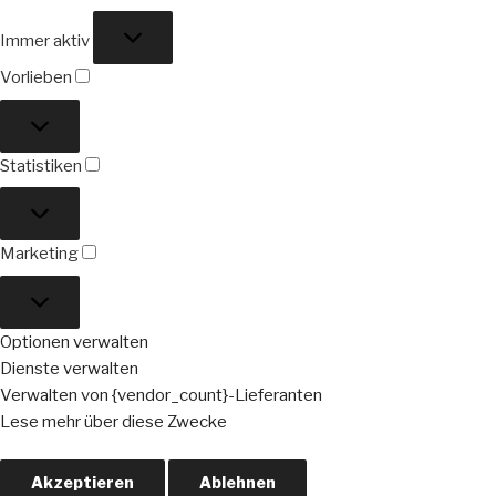
Funktional
Immer aktiv
Vorlieben
Vorlieben
Statistiken
Statistiken
Marketing
Marketing
Optionen verwalten
Dienste verwalten
Verwalten von {vendor_count}-Lieferanten
Lese mehr über diese Zwecke
Akzeptieren
Ablehnen