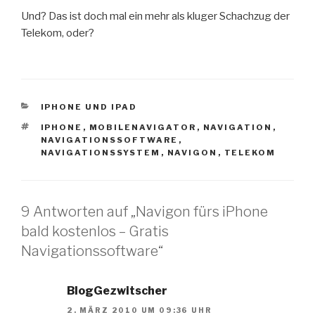
Und? Das ist doch mal ein mehr als kluger Schachzug der
Telekom, oder?
KATEGORIEN
IPHONE UND IPAD
SCHLAGWÖRTER
IPHONE
,
MOBILENAVIGATOR
,
NAVIGATION
,
NAVIGATIONSSOFTWARE
,
NAVIGATIONSSYSTEM
,
NAVIGON
,
TELEKOM
9 Antworten auf „Navigon fürs iPhone
bald kostenlos – Gratis
Navigationssoftware“
BlogGezwitscher
2. MÄRZ 2010 UM 09:36 UHR