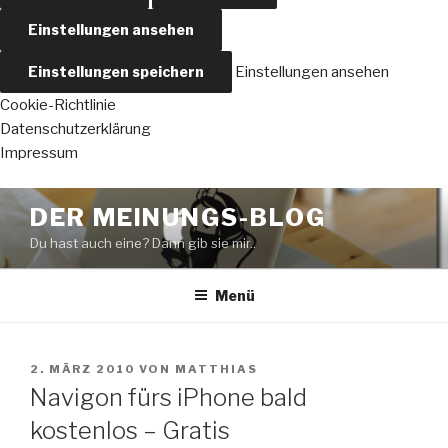
Einstellungen ansehen
Einstellungen speichern
Einstellungen ansehen
Cookie-Richtlinie
Datenschutzerklärung
Impressum
Zum
DER MEINUNGS-BLOG
Inhalt
Du hast auch eine? Dann gib sie mir..
springen
Menü
VERÖFFENTLICHT
2. MÄRZ 2010
VON
MATTHIAS
AM
Navigon fürs iPhone bald
kostenlos – Gratis