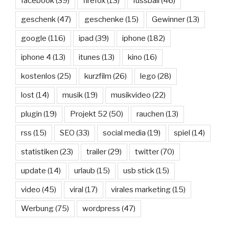
facebook
(39)
firefox
(13)
fussball
(46)
geschenk
(47)
geschenke
(15)
Gewinner
(13)
google
(116)
ipad
(39)
iphone
(182)
iphone 4
(13)
itunes
(13)
kino
(16)
kostenlos
(25)
kurzfilm
(26)
lego
(28)
lost
(14)
musik
(19)
musikvideo
(22)
plugin
(19)
Projekt 52
(50)
rauchen
(13)
rss
(15)
SEO
(33)
social media
(19)
spiel
(14)
statistiken
(23)
trailer
(29)
twitter
(70)
update
(14)
urlaub
(15)
usb stick
(15)
video
(45)
viral
(17)
virales marketing
(15)
Werbung
(75)
wordpress
(47)