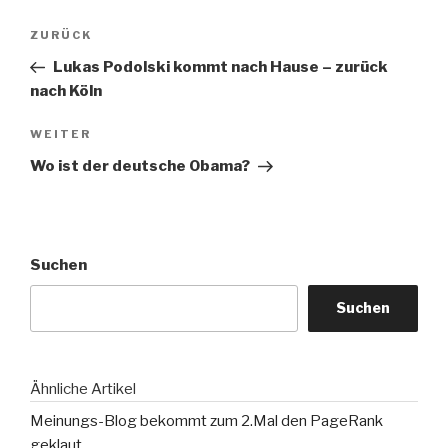
Beitragsnavigation
Vorheriger
ZURÜCK
Beitrag
Lukas Podolski kommt nach Hause – zurück
nach Köln
Nächster
WEITER
Beitrag
Wo ist der deutsche Obama?
Suchen
Suchen
Ähnliche Artikel
Meinungs-Blog bekommt zum 2.Mal den PageRank
geklaut