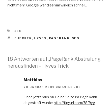
nicht mehr, Google war diesmal wirklich schnell..
KATEGORIEN
SEO
SCHLAGWÖRTER
CHECKER
,
HYVES
,
PAGERANK
,
SEO
18 Antworten auf „PageRank Abstrafung
herausfinden – Hyves Trick“
Matthias
20. JANUAR 2009 UM 19:48 UHR
Finde jetzt raus ob Deine Seite im PageRank
abgestraft wurde:
http://tinyurl.com/78f9yg