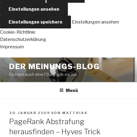
Einstellungen ansehen
Einstellungen speichern
Einstellungen ansehen
Cookie-Richtlinie
Datenschutzerklärung
Impressum
Zum
DER MEINUNGS-BLOG
Inhalt
Du hast auch eine? Dann gib sie mir..
springen
Menü
VERÖFFENTLICHT
20. JANUAR 2009
VON
MATTHIAS
AM
PageRank Abstrafung
herausfinden – Hyves Trick