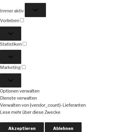
Funktional
Immer aktiv
Vorlieben
Vorlieben
Statistiken
Statistiken
Marketing
Marketing
Optionen verwalten
Dienste verwalten
Verwalten von {vendor_count}-Lieferanten
Lese mehr über diese Zwecke
Akzeptieren
Ablehnen