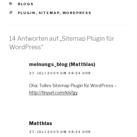
KATEGORIEN
BLOGS
SCHLAGWÖRTER
PLUGIN
,
SITEMAP
,
WORDPRESS
14 Antworten auf „Sitemap Plugin für
WordPress“
meinungs_blog (Matthias)
27. JULI 2009 UM 08:34 UHR
Oha: Tolles Sitemap Plugin für WordPress –
http://tinyurl.com/klsfgy
Matthias
27. JULI 2009 UM 08:34 UHR