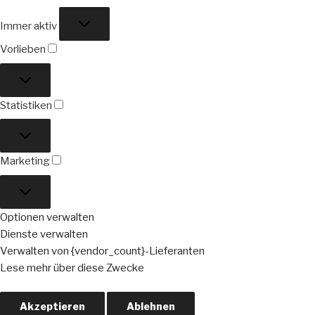
Funktional
Immer aktiv
Vorlieben
Vorlieben
Statistiken
Statistiken
Marketing
Marketing
Optionen verwalten
Dienste verwalten
Verwalten von {vendor_count}-Lieferanten
Lese mehr über diese Zwecke
Akzeptieren
Ablehnen