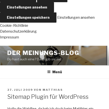
Einstellungen ansehen
Einstellungen speichern
Einstellungen ansehen
Cookie-Richtlinie
Datenschutzerklärung
Impressum
Zum
DER MEINUNGS-BLOG
Inhalt
Du hast auch eine? Dann gib sie mir..
springen
Menü
VERÖFFENTLICHT
27. JULI 2009
VON
MATTHIAS
AM
Sitemap Plugin für WordPress
Holla die Waldfee, da hab ich doch beim
Matthias
ein