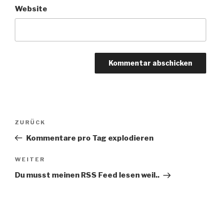
Website
Beitragsnavigation
Vorheriger
ZURÜCK
Beitrag
Kommentare pro Tag explodieren
Nächster
WEITER
Beitrag
Du musst meinen RSS Feed lesen weil..