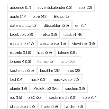
adsense
(17)
adventskalender
(13)
app
(22)
apple
(77)
blog
(42)
Blogs
(13)
datenschutz
(13)
düsseldorf
(30)
em
(14)
facebook
(39)
firefox
(13)
fussball
(46)
geschenk
(47)
geschenke
(15)
Gewinner
(13)
google
(116)
ipad
(39)
iphone
(182)
iphone 4
(13)
itunes
(13)
kino
(16)
kostenlos
(25)
kurzfilm
(26)
lego
(28)
lost
(14)
musik
(19)
musikvideo
(22)
plugin
(19)
Projekt 52
(50)
rauchen
(13)
rss
(15)
SEO
(33)
social media
(19)
spiel
(14)
statistiken
(23)
trailer
(29)
twitter
(70)