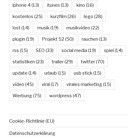
iphone 4
(13)
itunes
(13)
kino
(16)
kostenlos
(25)
kurzfilm
(26)
lego
(28)
lost
(14)
musik
(19)
musikvideo
(22)
plugin
(19)
Projekt 52
(50)
rauchen
(13)
rss
(15)
SEO
(33)
social media
(19)
spiel
(14)
statistiken
(23)
trailer
(29)
twitter
(70)
update
(14)
urlaub
(15)
usb stick
(15)
video
(45)
viral
(17)
virales marketing
(15)
Werbung
(75)
wordpress
(47)
Cookie-Richtlinie (EU)
Datenschutzerklärung