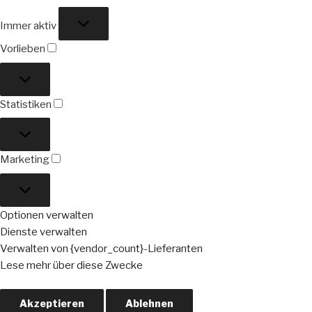
Funktional
Immer aktiv
Vorlieben
Vorlieben
Statistiken
Statistiken
Marketing
Marketing
Optionen verwalten
Dienste verwalten
Verwalten von {vendor_count}-Lieferanten
Lese mehr über diese Zwecke
Akzeptieren
Ablehnen