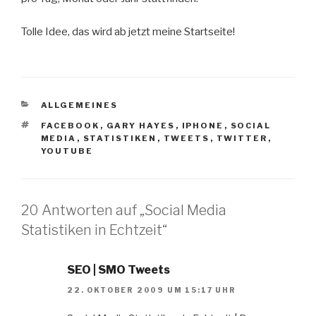
Tolle Idee, das wird ab jetzt meine Startseite!
KATEGORIEN
ALLGEMEINES
SCHLAGWÖRTER
FACEBOOK
,
GARY HAYES
,
IPHONE
,
SOCIAL
MEDIA
,
STATISTIKEN
,
TWEETS
,
TWITTER
,
YOUTUBE
20 Antworten auf „Social Media
Statistiken in Echtzeit“
SEO | SMO Tweets
22. OKTOBER 2009 UM 15:17 UHR