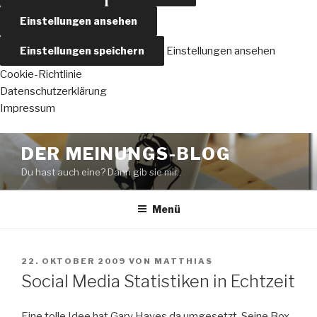
Einstellungen ansehen
Einstellungen speichern
Einstellungen ansehen
Cookie-Richtlinie
Datenschutzerklärung
Impressum
Zum
DER MEINUNGS-BLOG
Inhalt
Du hast auch eine? Dann gib sie mir..
springen
Menü
VERÖFFENTLICHT
22. OKTOBER 2009
VON
MATTHIAS
AM
Social Media Statistiken in Echtzeit
Eine tolle Idee hat Gary Hayes da umgesetzt. Seine Box