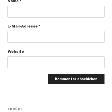
Name
*
E-Mail-Adresse
*
Website
Beitragsnavigation
Vorheriger
ZURÜCK