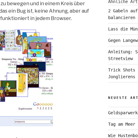
Ähnliche Art
h zu bewegen und in einem Kreis über
das ein Bug ist, keine Ahnung, aber auf
2 Gabeln auf
balancieren 
d funktioniert in jedem Browser.
Lass die Mün
Gegen Langew
Anleitung: S
Streetview
Trick Shots 
Jonglierens
NEUESTE AR
Geldsparwerk
Tag am Meer
Wie Hustenbo