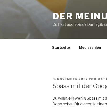
Zum
Inhalt
DER MEIN
springen
Du hast auch eine? Dann gib sie
Startseite
Mediazahlen
VERÖFFENTLICHT
8. NOVEMBER 2007
VON
MAT
AM
Spass mit der Goog
Du willst ein wenig Spass mit
Dann schau Dir diesen kleinen 