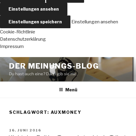
Einstellungen ansehen
Einstellungen speichern
Einstellungen ansehen
Cookie-Richtlinie
Datenschutzerklärung
Impressum
Zum
DER MEINUNGS-BLOG
Inhalt
Du hast auch eine? Dann gib sie mir..
springen
Menü
SCHLAGWORT:
AUXMONEY
VERÖFFENTLICHT
16. JUNI 2016
AM