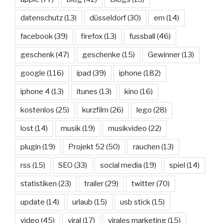
datenschutz
(13)
düsseldorf
(30)
em
(14)
facebook
(39)
firefox
(13)
fussball
(46)
geschenk
(47)
geschenke
(15)
Gewinner
(13)
google
(116)
ipad
(39)
iphone
(182)
iphone 4
(13)
itunes
(13)
kino
(16)
kostenlos
(25)
kurzfilm
(26)
lego
(28)
lost
(14)
musik
(19)
musikvideo
(22)
plugin
(19)
Projekt 52
(50)
rauchen
(13)
rss
(15)
SEO
(33)
social media
(19)
spiel
(14)
statistiken
(23)
trailer
(29)
twitter
(70)
update
(14)
urlaub
(15)
usb stick
(15)
video
(45)
viral
(17)
virales marketing
(15)