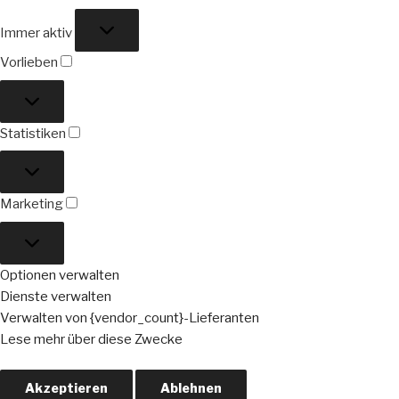
Funktional
Immer aktiv
Vorlieben
Vorlieben
Statistiken
Statistiken
Marketing
Marketing
Optionen verwalten
Dienste verwalten
Verwalten von {vendor_count}-Lieferanten
Lese mehr über diese Zwecke
Akzeptieren
Ablehnen