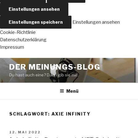
Einstellungen ansehen
Einstellungen speichern
Einstellungen ansehen
Cookie-Richtlinie
Datenschutzerklärung
Impressum
Zum
DER MEINUNGS-BLOG
Inhalt
Du hast auch eine? Dann gib sie mir..
springen
Menü
SCHLAGWORT:
AXIE INFINITY
VERÖFFENTLICHT
12. MAI 2022
AM