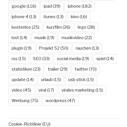
google
(116)
ipad
(39)
iphone
(182)
iphone 4
(13)
itunes
(13)
kino
(16)
kostenlos
(25)
kurzfilm
(26)
lego
(28)
lost
(14)
musik
(19)
musikvideo
(22)
plugin
(19)
Projekt 52
(50)
rauchen
(13)
rss
(15)
SEO
(33)
social media
(19)
spiel
(14)
statistiken
(23)
trailer
(29)
twitter
(70)
update
(14)
urlaub
(15)
usb stick
(15)
video
(45)
viral
(17)
virales marketing
(15)
Werbung
(75)
wordpress
(47)
Cookie-Richtlinie (EU)