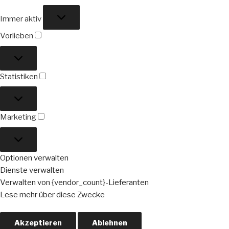
Funktional
Immer aktiv
Vorlieben
Vorlieben
Statistiken
Statistiken
Marketing
Marketing
Optionen verwalten
Dienste verwalten
Verwalten von {vendor_count}-Lieferanten
Lese mehr über diese Zwecke
Akzeptieren
Ablehnen