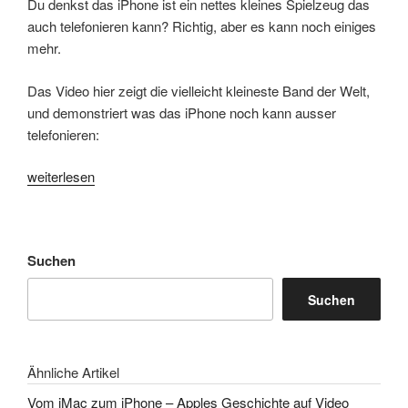
Du denkst das iPhone ist ein nettes kleines Spielzeug das
auch telefonieren kann? Richtig, aber es kann noch einiges
mehr.
Das Video hier zeigt die vielleicht kleineste Band der Welt,
und demonstriert was das iPhone noch kann ausser
telefonieren:
„iPhone
weiterlesen
Band
–
Kleinste
Suchen
Band
der
Suchen
Welt?“
Ähnliche Artikel
Vom iMac zum iPhone – Apples Geschichte auf Video