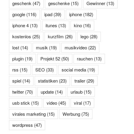
geschenk
(47)
geschenke
(15)
Gewinner
(13)
google
(116)
ipad
(39)
iphone
(182)
iphone 4
(13)
itunes
(13)
kino
(16)
kostenlos
(25)
kurzfilm
(26)
lego
(28)
lost
(14)
musik
(19)
musikvideo
(22)
plugin
(19)
Projekt 52
(50)
rauchen
(13)
rss
(15)
SEO
(33)
social media
(19)
spiel
(14)
statistiken
(23)
trailer
(29)
twitter
(70)
update
(14)
urlaub
(15)
usb stick
(15)
video
(45)
viral
(17)
virales marketing
(15)
Werbung
(75)
wordpress
(47)