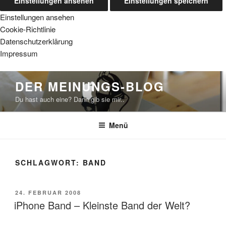
Einstellungen ansehen
Einstellungen speichern
Einstellungen ansehen
Cookie-Richtlinie
Datenschutzerklärung
Impressum
Zum
DER MEINUNGS-BLOG
Inhalt
Du hast auch eine? Dann gib sie mir..
springen
Menü
SCHLAGWORT:
BAND
VERÖFFENTLICHT
24. FEBRUAR 2008
AM
iPhone Band – Kleinste Band der Welt?