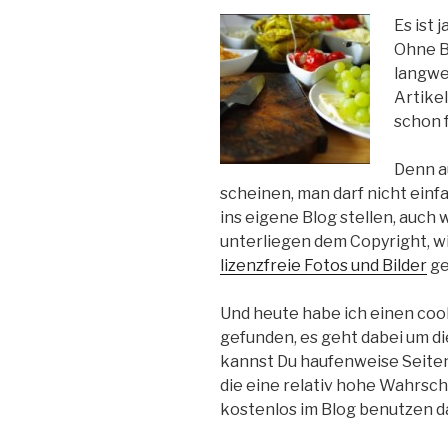
Es ist 
Ohne Bi
langwe
Artike
schon f
Denn a
scheinen, man darf nicht einf
ins eigene Blog stellen, auch 
unterliegen dem Copyright, wi
lizenzfreie Fotos und Bilder
ge
Und heute habe ich einen coo
gefunden, es geht dabei um d
kannst Du haufenweise Seiten
die eine relativ hohe Wahrsch
kostenlos im Blog benutzen da