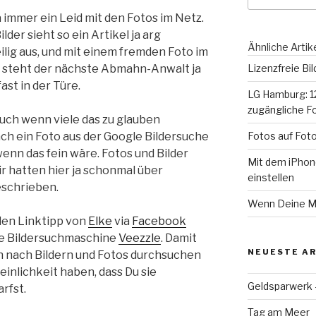
ja immer ein Leid mit den Fotos im Netz.
lder sieht so ein Artikel ja arg
Ähnliche Artik
ilig aus, und mit einem fremden Foto im
l steht der nächste Abmahn-Anwalt ja
Lizenzfreie Bi
ast in der Türe.
LG Hamburg: 12
zugängliche F
uch wenn viele das zu glauben
ach ein Foto aus der Google Bildersuche
Fotos auf Fot
wenn das fein wäre. Fotos und Bilder
Mit dem iPhon
r hatten hier ja schonmal über
einstellen
schrieben.
Wenn Deine Mu
len Linktipp von
Elke
via
Facebook
ie Bildersuchmaschine
Veezzle
. Damit
NEUESTE AR
 nach Bildern und Fotos durchsuchen
einlichkeit haben, dass Du sie
Geldsparwerk
rfst.
Tag am Meer