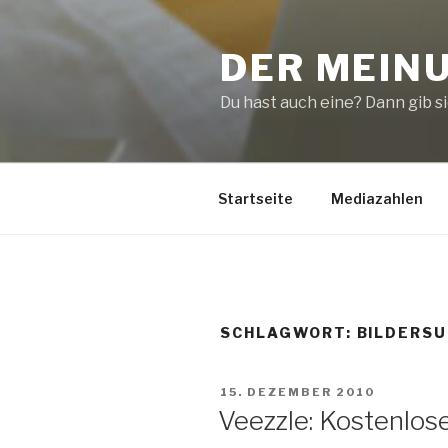
Zum
Inhalt
DER MEIN
springen
Du hast auch eine? Dann gib sie
Startseite
Mediazahlen
SCHLAGWORT:
BILDERS
VERÖFFENTLICHT
15. DEZEMBER 2010
AM
Veezzle: Kostenlose