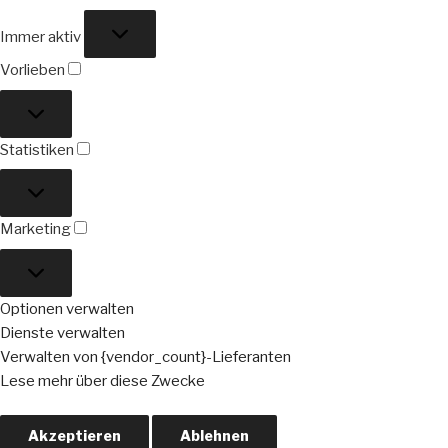
Funktional
Immer aktiv
Vorlieben
Vorlieben
Statistiken
Statistiken
Marketing
Marketing
Optionen verwalten
Dienste verwalten
Verwalten von {vendor_count}-Lieferanten
Lese mehr über diese Zwecke
Akzeptieren
Ablehnen