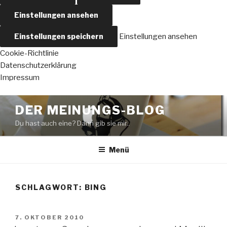
Einstellungen ansehen
Einstellungen speichern
Einstellungen ansehen
Cookie-Richtlinie
Datenschutzerklärung
Impressum
Zum
DER MEINUNGS-BLOG
Inhalt
Du hast auch eine? Dann gib sie mir..
springen
Menü
SCHLAGWORT:
BING
VERÖFFENTLICHT
7. OKTOBER 2010
AM