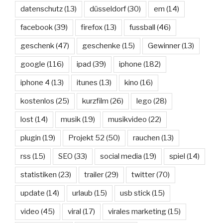
datenschutz
(13)
düsseldorf
(30)
em
(14)
facebook
(39)
firefox
(13)
fussball
(46)
geschenk
(47)
geschenke
(15)
Gewinner
(13)
google
(116)
ipad
(39)
iphone
(182)
iphone 4
(13)
itunes
(13)
kino
(16)
kostenlos
(25)
kurzfilm
(26)
lego
(28)
lost
(14)
musik
(19)
musikvideo
(22)
plugin
(19)
Projekt 52
(50)
rauchen
(13)
rss
(15)
SEO
(33)
social media
(19)
spiel
(14)
statistiken
(23)
trailer
(29)
twitter
(70)
update
(14)
urlaub
(15)
usb stick
(15)
video
(45)
viral
(17)
virales marketing
(15)