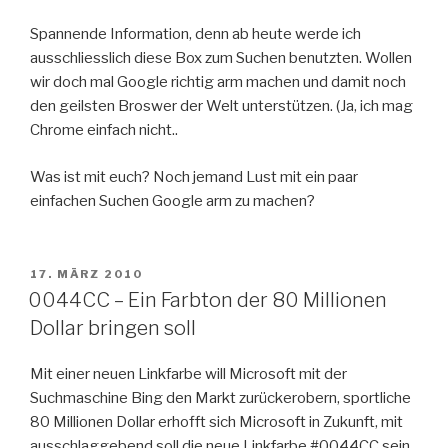
Spannende Information, denn ab heute werde ich
ausschliesslich diese Box zum Suchen benutzten. Wollen
wir doch mal Google richtig arm machen und damit noch
den geilsten Broswer der Welt unterstützen. (Ja, ich mag
Chrome einfach nicht..
Was ist mit euch? Noch jemand Lust mit ein paar
einfachen Suchen Google arm zu machen?
VERÖFFENTLICHT
17. MÄRZ 2010
AM
0044CC – Ein Farbton der 80 Millionen
Dollar bringen soll
Mit einer neuen Linkfarbe will Microsoft mit der
Suchmaschine Bing den Markt zurückerobern, sportliche
80 Millionen Dollar erhofft sich Microsoft in Zukunft, mit
ausschlaggebend soll die neue Linkfarbe #0044CC sein.