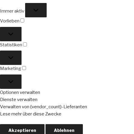
Funktional
Immer aktiv
Vorlieben
Vorlieben
Statistiken
Statistiken
Marketing
Marketing
Optionen verwalten
Dienste verwalten
Verwalten von {vendor_count}-Lieferanten
Lese mehr über diese Zwecke
Akzeptieren
Ablehnen