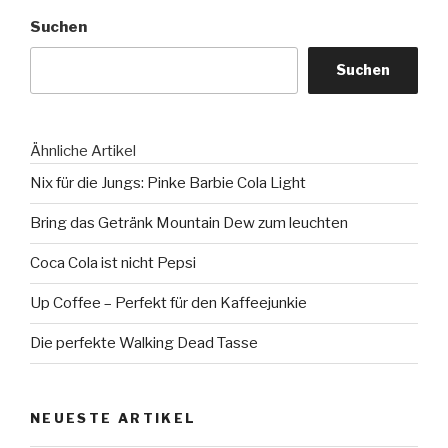
Mentos
Suchen
–
Witzige
Suchen
Videos
und
Experimente“
Ähnliche Artikel
Nix für die Jungs: Pinke Barbie Cola Light
Bring das Getränk Mountain Dew zum leuchten
Coca Cola ist nicht Pepsi
Up Coffee – Perfekt für den Kaffeejunkie
Die perfekte Walking Dead Tasse
NEUESTE ARTIKEL