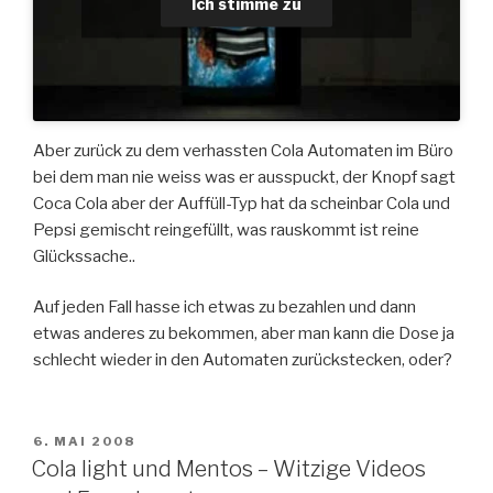
Ich stimme zu
Aber zurück zu dem verhassten Cola Automaten im Büro
bei dem man nie weiss was er ausspuckt, der Knopf sagt
Coca Cola aber der Auffüll-Typ hat da scheinbar Cola und
Pepsi gemischt reingefüllt, was rauskommt ist reine
Glückssache..
Auf jeden Fall hasse ich etwas zu bezahlen und dann
etwas anderes zu bekommen, aber man kann die Dose ja
schlecht wieder in den Automaten zurückstecken, oder?
VERÖFFENTLICHT
6. MAI 2008
AM
Cola light und Mentos – Witzige Videos