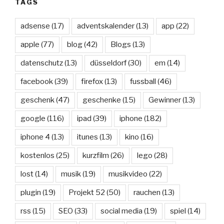
TAGS
adsense
(17)
adventskalender
(13)
app
(22)
apple
(77)
blog
(42)
Blogs
(13)
datenschutz
(13)
düsseldorf
(30)
em
(14)
facebook
(39)
firefox
(13)
fussball
(46)
geschenk
(47)
geschenke
(15)
Gewinner
(13)
google
(116)
ipad
(39)
iphone
(182)
iphone 4
(13)
itunes
(13)
kino
(16)
kostenlos
(25)
kurzfilm
(26)
lego
(28)
lost
(14)
musik
(19)
musikvideo
(22)
plugin
(19)
Projekt 52
(50)
rauchen
(13)
rss
(15)
SEO
(33)
social media
(19)
spiel
(14)