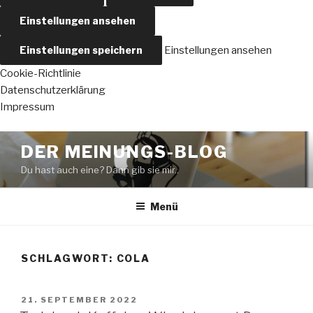
Einstellungen ansehen
Einstellungen speichern
Einstellungen ansehen
Cookie-Richtlinie
Datenschutzerklärung
Impressum
Zum
DER MEINUNGS-BLOG
Inhalt
Du hast auch eine? Dann gib sie mir..
springen
Menü
SCHLAGWORT:
COLA
VERÖFFENTLICHT
21. SEPTEMBER 2022
AM