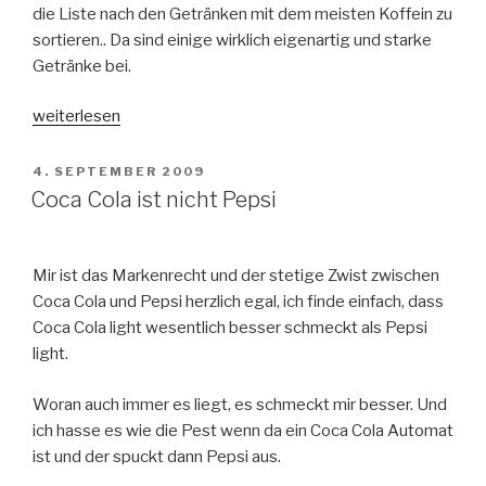
die Liste nach den Getränken mit dem meisten Koffein zu
sortieren.. Da sind einige wirklich eigenartig und starke
Getränke bei.
„Tod
weiterlesen
durch
Koffein
VERÖFFENTLICHT
4. SEPTEMBER 2009
AM
–
Coca Cola ist nicht Pepsi
Wieviel
musst
Du
Mir ist das Markenrecht und der stetige Zwist zwischen
dafür
Coca Cola und Pepsi herzlich egal, ich finde einfach, dass
trinken“
Coca Cola light wesentlich besser schmeckt als Pepsi
light.
Woran auch immer es liegt, es schmeckt mir besser. Und
ich hasse es wie die Pest wenn da ein Coca Cola Automat
ist und der spuckt dann Pepsi aus.