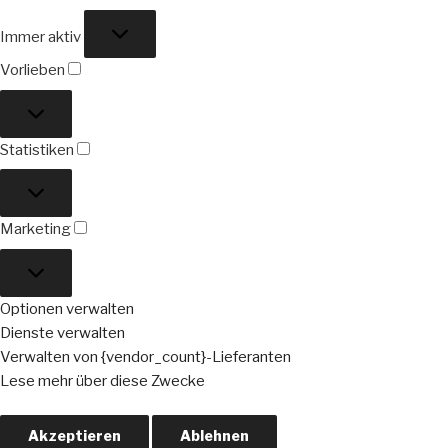
Funktional
Immer aktiv
Vorlieben
Vorlieben
Statistiken
Statistiken
Marketing
Marketing
Optionen verwalten
Dienste verwalten
Verwalten von {vendor_count}-Lieferanten
Lese mehr über diese Zwecke
Akzeptieren
Ablehnen