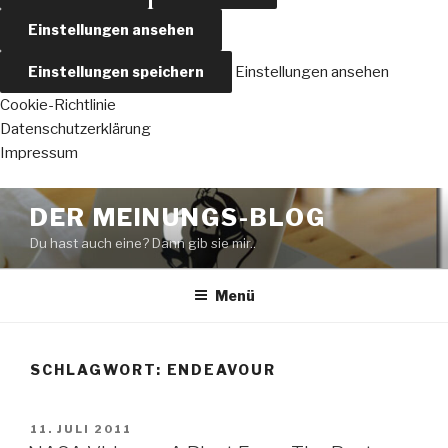
Einstellungen ansehen
Einstellungen speichern
Einstellungen ansehen
Cookie-Richtlinie
Datenschutzerklärung
Impressum
Zum
DER MEINUNGS-BLOG
Inhalt
Du hast auch eine? Dann gib sie mir..
springen
Menü
SCHLAGWORT:
ENDEAVOUR
VERÖFFENTLICHT
11. JULI 2011
AM