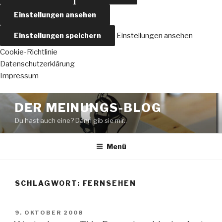
Einstellungen ansehen
Einstellungen speichern
Einstellungen ansehen
Cookie-Richtlinie
Datenschutzerklärung
Impressum
Zum
DER MEINUNGS-BLOG
Inhalt
Du hast auch eine? Dann gib sie mir..
springen
Menü
SCHLAGWORT:
FERNSEHEN
VERÖFFENTLICHT
9. OKTOBER 2008
AM