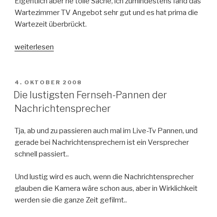
Eigentlich aber ne tolle Sache, ich zumindestens fand das
Wartezimmer TV Angebot sehr gut und es hat prima die
Wartezeit überbrückt.
„Wartezimmer
weiterlesen
TV
–
Fernsehen
VERÖFFENTLICHT
4. OKTOBER 2008
AM
bis
Die lustigsten Fernseh-Pannen der
der
Nachrichtensprecher
Arzt
kommt“
Tja, ab und zu passieren auch mal im Live-Tv Pannen, und
gerade bei Nachrichtensprechern ist ein Versprecher
schnell passiert..
Und lustig wird es auch, wenn die Nachrichtensprecher
glauben die Kamera wäre schon aus, aber in Wirklichkeit
werden sie die ganze Zeit gefilmt..