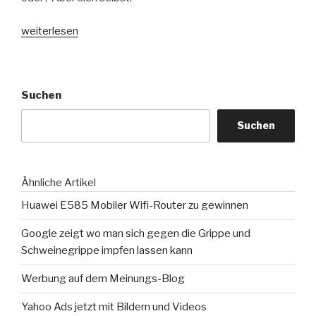
„Japaner
weiterlesen
versucht
lebend
durch
Suchen
50
Neonröhren
Suchen
zu
laufen“
Ähnliche Artikel
Huawei E585 Mobiler Wifi-Router zu gewinnen
Google zeigt wo man sich gegen die Grippe und
Schweinegrippe impfen lassen kann
Werbung auf dem Meinungs-Blog
Yahoo Ads jetzt mit Bildern und Videos