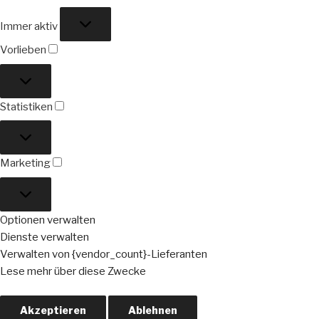
Funktional
Immer aktiv
Vorlieben
Vorlieben
Statistiken
Statistiken
Marketing
Marketing
Optionen verwalten
Dienste verwalten
Verwalten von {vendor_count}-Lieferanten
Lese mehr über diese Zwecke
Akzeptieren
Ablehnen