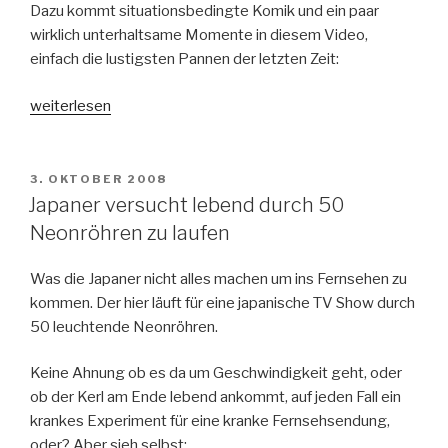
Dazu kommt situationsbedingte Komik und ein paar
wirklich unterhaltsame Momente in diesem Video,
einfach die lustigsten Pannen der letzten Zeit:
„Die
weiterlesen
lustigsten
Fernseh-
Pannen
VERÖFFENTLICHT
3. OKTOBER 2008
AM
der
Japaner versucht lebend durch 50
Nachrichtensprecher“
Neonröhren zu laufen
Was die Japaner nicht alles machen um ins Fernsehen zu
kommen. Der hier läuft für eine japanische TV Show durch
50 leuchtende Neonröhren.
Keine Ahnung ob es da um Geschwindigkeit geht, oder
ob der Kerl am Ende lebend ankommt, auf jeden Fall ein
krankes Experiment für eine kranke Fernsehsendung,
oder? Aber sieh selbst: