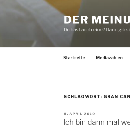
Zum
Inhalt
DER MEIN
springen
Du hast auch eine? Dann gib sie
Startseite
Mediazahlen
SCHLAGWORT:
GRAN CA
VERÖFFENTLICHT
9. APRIL 2010
AM
Ich bin dann mal we