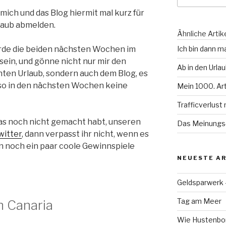
mich und das Blog hiermit mal kurz für
laub abmelden.
Ähnliche Artik
rde die beiden nächsten Wochen im
Ich bin dann ma
sein, und gönne nicht nur mir den
Ab in den Urlau
nten Urlaub, sondern auch dem Blog, es
lso in den nächsten Wochen keine
Mein 1000. Art
Trafficverlust
 das noch nicht gemacht habt, unseren
Das Meinungs-
witter
, dann verpasst ihr nicht, wenn es
n noch ein paar coole Gewinnspiele
NEUESTE AR
Geldsparwerk
Tag am Meer
 Canaria
Wie Hustenbon