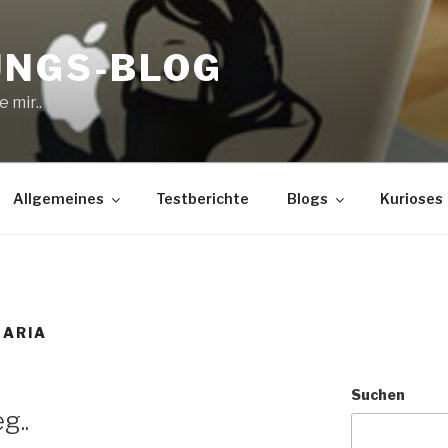
UNGS-BLOG
 mir..
Allgemeines
Testberichte
Blogs
Kurioses
NARIA
Suchen
g..