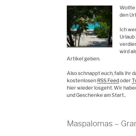
Wollte 
den Ur
Ich we
Urlaub 
verdie
wird a
Artikel geben.
Also schnappt euch, falls ihr
kostenlosen
RSS Feed
oder
T
hier wieder losgeht. Wir habe
und Geschenke am Start..
Maspalomas – Gran