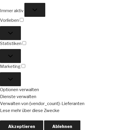
Funktional
Immer aktiv
Vorlieben
Vorlieben
Statistiken
Statistiken
Marketing
Marketing
Optionen verwalten
Dienste verwalten
Verwalten von {vendor_count}-Lieferanten
Lese mehr über diese Zwecke
Akzeptieren
Ablehnen