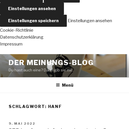
Einstellungen ansehen
Einstellungen speichern
Einstellungen ansehen
Cookie-Richtlinie
Datenschutzerklärung
Impressum
Zum
DER MEINUNGS-BLOG
Inhalt
Du hast auch eine? Dann gib sie mir..
springen
Menü
SCHLAGWORT:
HANF
VERÖFFENTLICHT
9. MAI 2022
AM