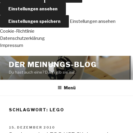
Einstellungen ansehen
Einstellungen speichern
Einstellungen ansehen
Cookie-Richtlinie
Datenschutzerklärung
Impressum
Zum
DER MEINUNGS-BLOG
Inhalt
Du hast auch eine? Dann gib sie mir..
springen
Menü
SCHLAGWORT:
LEGO
VERÖFFENTLICHT
15. DEZEMBER 2010
AM