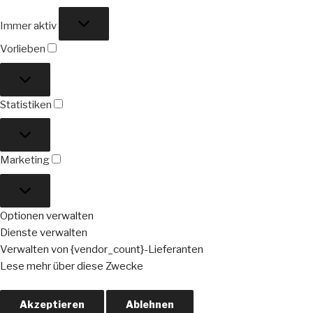
Funktional
Immer aktiv
Vorlieben
Vorlieben
Statistiken
Statistiken
Marketing
Marketing
Optionen verwalten
Dienste verwalten
Verwalten von {vendor_count}-Lieferanten
Lese mehr über diese Zwecke
Akzeptieren
Ablehnen