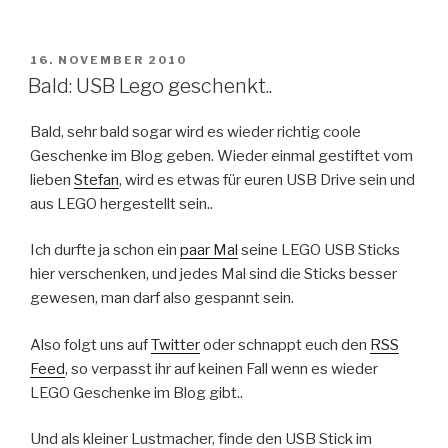
VERÖFFENTLICHT
16. NOVEMBER 2010
AM
Bald: USB Lego geschenkt..
Bald, sehr bald sogar wird es wieder richtig coole
Geschenke im Blog geben. Wieder einmal gestiftet vom
lieben
Stefan
, wird es etwas für euren USB Drive sein und
aus LEGO hergestellt sein..
Ich durfte ja schon ein
paar Mal
seine LEGO USB Sticks
hier verschenken, und jedes Mal sind die Sticks besser
gewesen, man darf also gespannt sein.
Also folgt uns auf
Twitter
oder schnappt euch den
RSS
Feed
, so verpasst ihr auf keinen Fall wenn es wieder
LEGO Geschenke im Blog gibt..
Und als kleiner Lustmacher, finde den USB Stick im