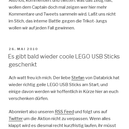
Also los, kommentiert und twittert was das Zeug hält,
wollen dem Captain doch mal zeigen wer hier mehr
Kommentare und Tweets sammeln wird. Laßt uns nicht
im Stich, das interne Battle gegen die Trikot-Jungs
wollen wir auf jeden Fall gewinnen.
VERÖFFENTLICHT
26. MAI 2010
AM
Es gibt bald wieder coole LEGO USB Sticks
geschenkt
Ach watt freu ich mich. Der liebe
Stefan
von Databrick hat
wieder richtig geile LEGO USB Sticks am Start, und
einige davon werden wir hoffentlich in Kürze hier an euch
verschenken dürfen.
Abonniert also unseren
RSS Feed
und folgt uns auf
Twitter
um die Aktion nicht zu verpassen. Wenn alles
klappt wird es diesmal recht kurzfristig laufen, ihr müsst