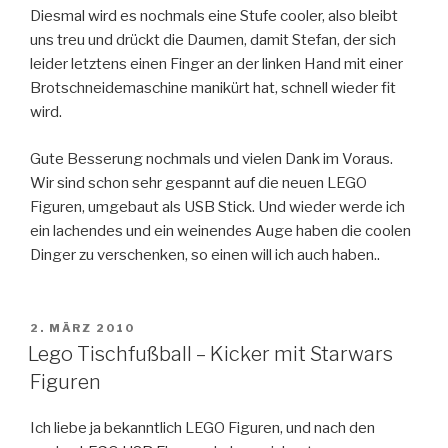
Diesmal wird es nochmals eine Stufe cooler, also bleibt
uns treu und drückt die Daumen, damit Stefan, der sich
leider letztens einen Finger an der linken Hand mit einer
Brotschneidemaschine manikürt hat, schnell wieder fit
wird.
Gute Besserung nochmals und vielen Dank im Voraus.
Wir sind schon sehr gespannt auf die neuen LEGO
Figuren, umgebaut als USB Stick. Und wieder werde ich
ein lachendes und ein weinendes Auge haben die coolen
Dinger zu verschenken, so einen will ich auch haben..
VERÖFFENTLICHT
2. MÄRZ 2010
AM
Lego Tischfußball – Kicker mit Starwars
Figuren
Ich liebe ja bekanntlich LEGO Figuren, und nach den