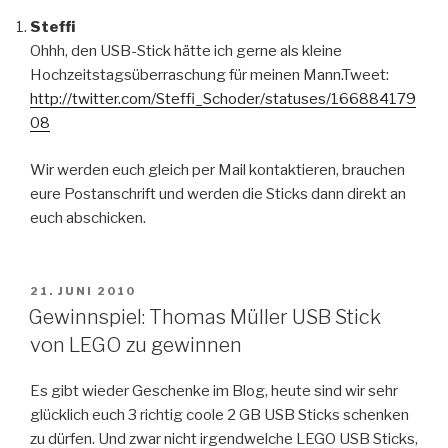
Steffi
Ohhh, den USB-Stick hätte ich gerne als kleine
Hochzeitstagsüberraschung für meinen Mann.Tweet:
http://twitter.com/Steffi_Schoder/statuses/166884179
08
Wir werden euch gleich per Mail kontaktieren, brauchen
eure Postanschrift und werden die Sticks dann direkt an
euch abschicken.
VERÖFFENTLICHT
21. JUNI 2010
AM
Gewinnspiel: Thomas Müller USB Stick
von LEGO zu gewinnen
Es gibt wieder Geschenke im Blog, heute sind wir sehr
glücklich euch 3 richtig coole 2 GB USB Sticks schenken
zu dürfen. Und zwar nicht irgendwelche LEGO USB Sticks,