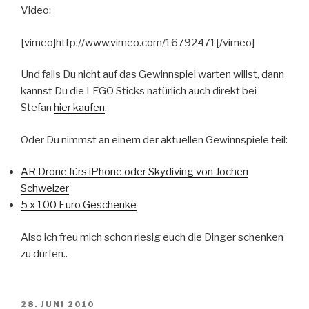
Video:
[vimeo]http://www.vimeo.com/16792471[/vimeo]
Und falls Du nicht auf das Gewinnspiel warten willst, dann
kannst Du die LEGO Sticks natürlich auch direkt bei
Stefan
hier kaufen
.
Oder Du nimmst an einem der aktuellen Gewinnspiele teil:
AR Drone fürs iPhone oder Skydiving von Jochen
Schweizer
5 x 100 Euro Geschenke
Also ich freu mich schon riesig euch die Dinger schenken
zu dürfen..
VERÖFFENTLICHT
28. JUNI 2010