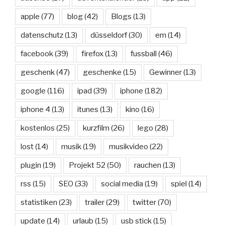
apple
(77)
blog
(42)
Blogs
(13)
datenschutz
(13)
düsseldorf
(30)
em
(14)
facebook
(39)
firefox
(13)
fussball
(46)
geschenk
(47)
geschenke
(15)
Gewinner
(13)
google
(116)
ipad
(39)
iphone
(182)
iphone 4
(13)
itunes
(13)
kino
(16)
kostenlos
(25)
kurzfilm
(26)
lego
(28)
lost
(14)
musik
(19)
musikvideo
(22)
plugin
(19)
Projekt 52
(50)
rauchen
(13)
rss
(15)
SEO
(33)
social media
(19)
spiel
(14)
statistiken
(23)
trailer
(29)
twitter
(70)
update
(14)
urlaub
(15)
usb stick
(15)