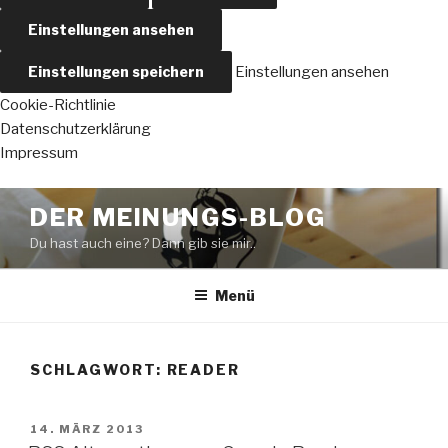
Einstellungen ansehen
Einstellungen speichern
Einstellungen ansehen
Cookie-Richtlinie
Datenschutzerklärung
Impressum
Zum
DER MEINUNGS-BLOG
Inhalt
Du hast auch eine? Dann gib sie mir..
springen
Menü
SCHLAGWORT:
READER
VERÖFFENTLICHT
14. MÄRZ 2013
AM