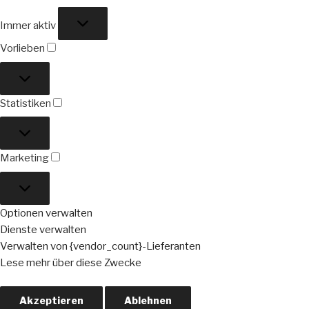
Funktional
Immer aktiv
Vorlieben
Vorlieben
Statistiken
Statistiken
Marketing
Marketing
Optionen verwalten
Dienste verwalten
Verwalten von {vendor_count}-Lieferanten
Lese mehr über diese Zwecke
Akzeptieren
Ablehnen