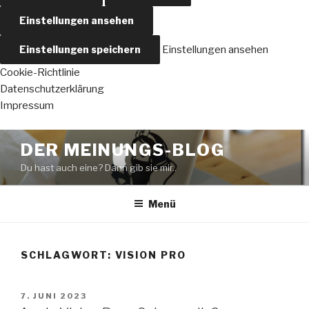
Einstellungen ansehen
Einstellungen speichern
Einstellungen ansehen
Cookie-Richtlinie
Datenschutzerklärung
Impressum
Zum
DER MEINUNGS-BLOG
Inhalt
Du hast auch eine? Dann gib sie mir..
springen
Menü
SCHLAGWORT:
VISION PRO
VERÖFFENTLICHT
7. JUNI 2023
AM