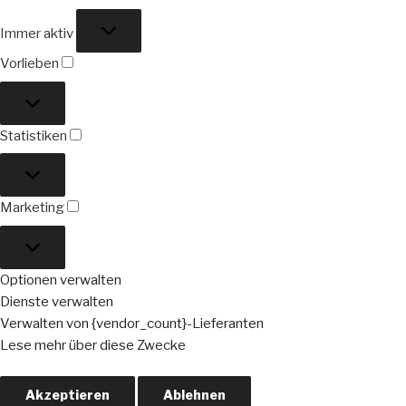
Funktional
Immer aktiv
Vorlieben
Vorlieben
Statistiken
Statistiken
Marketing
Marketing
Optionen verwalten
Dienste verwalten
Verwalten von {vendor_count}-Lieferanten
Lese mehr über diese Zwecke
Akzeptieren
Ablehnen