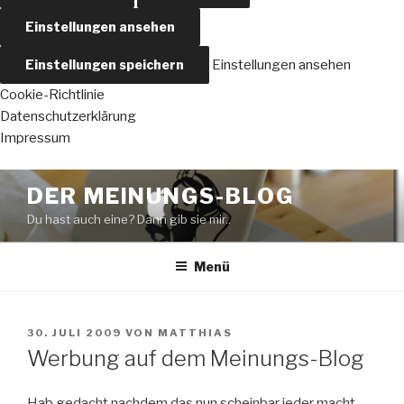
Einstellungen ansehen
Einstellungen speichern
Einstellungen ansehen
Cookie-Richtlinie
Datenschutzerklärung
Impressum
Zum
DER MEINUNGS-BLOG
Inhalt
Du hast auch eine? Dann gib sie mir..
springen
Menü
VERÖFFENTLICHT
30. JULI 2009
VON
MATTHIAS
AM
Werbung auf dem Meinungs-Blog
Hab gedacht nachdem das nun scheinbar jeder macht,