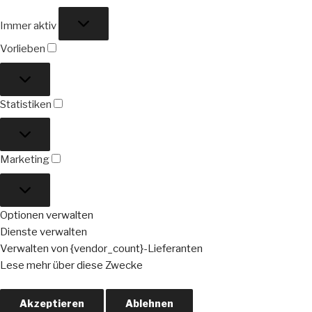
Funktional
Immer aktiv
Vorlieben
Vorlieben
Statistiken
Statistiken
Marketing
Marketing
Optionen verwalten
Dienste verwalten
Verwalten von {vendor_count}-Lieferanten
Lese mehr über diese Zwecke
Akzeptieren
Ablehnen