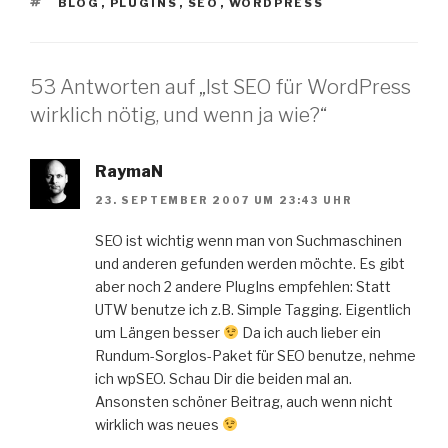
SCHLAGWÖRTER
BLOG
,
PLUGINS
,
SEO
,
WORDPRESS
53 Antworten auf „Ist SEO für WordPress
wirklich nötig, und wenn ja wie?“
RaymaN
23. SEPTEMBER 2007 UM 23:43 UHR
SEO ist wichtig wenn man von Suchmaschinen
und anderen gefunden werden möchte. Es gibt
aber noch 2 andere PlugIns empfehlen: Statt
UTW benutze ich z.B. Simple Tagging. Eigentlich
um Längen besser
Da ich auch lieber ein
Rundum-Sorglos-Paket für SEO benutze, nehme
ich wpSEO. Schau Dir die beiden mal an.
Ansonsten schöner Beitrag, auch wenn nicht
wirklich was neues