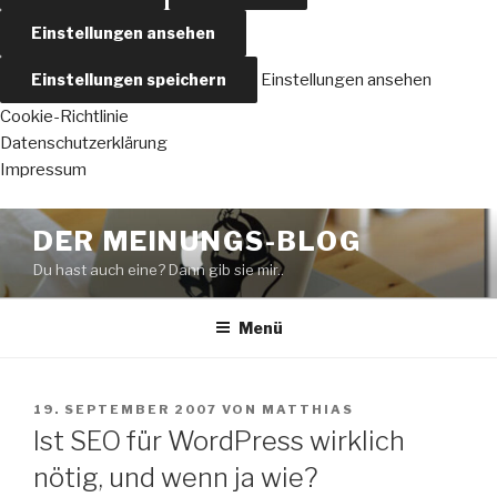
Einstellungen ansehen
Einstellungen speichern
Einstellungen ansehen
Cookie-Richtlinie
Datenschutzerklärung
Impressum
Zum
DER MEINUNGS-BLOG
Inhalt
Du hast auch eine? Dann gib sie mir..
springen
Menü
VERÖFFENTLICHT
19. SEPTEMBER 2007
VON
MATTHIAS
AM
Ist SEO für WordPress wirklich
nötig, und wenn ja wie?