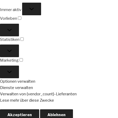
Funktional
Immer aktiv
Vorlieben
Vorlieben
Statistiken
Statistiken
Marketing
Marketing
Optionen verwalten
Dienste verwalten
Verwalten von {vendor_count}-Lieferanten
Lese mehr über diese Zwecke
Akzeptieren
Ablehnen