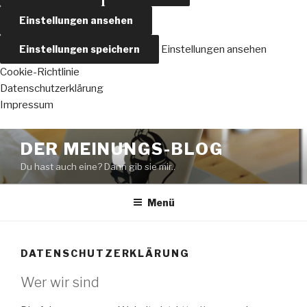
Einstellungen ansehen
Einstellungen speichern
Einstellungen ansehen
Cookie-Richtlinie
Datenschutzerklärung
Impressum
Zum
DER MEINUNGS-BLOG
Inhalt
Du hast auch eine? Dann gib sie mir..
springen
Menü
DATENSCHUTZERKLÄRUNG
Wer wir sind