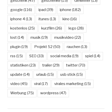
geschenk
(47)
geschenke
(15)
Gewinner
(13)
google
(116)
ipad
(39)
iphone
(182)
iphone 4
(13)
itunes
(13)
kino
(16)
kostenlos
(25)
kurzfilm
(26)
lego
(28)
lost
(14)
musik
(19)
musikvideo
(22)
plugin
(19)
Projekt 52
(50)
rauchen
(13)
rss
(15)
SEO
(33)
social media
(19)
spiel
(14)
statistiken
(23)
trailer
(29)
twitter
(70)
update
(14)
urlaub
(15)
usb stick
(15)
video
(45)
viral
(17)
virales marketing
(15)
Werbung
(75)
wordpress
(47)