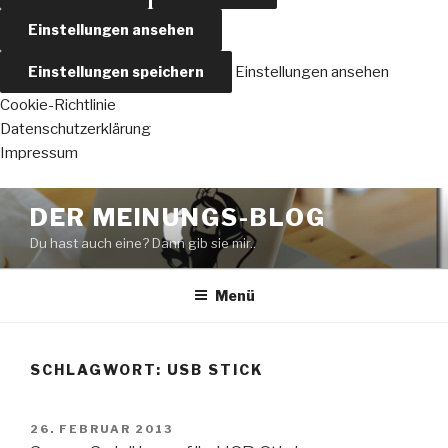
Einstellungen ansehen
Einstellungen speichern
Einstellungen ansehen
Cookie-Richtlinie
Datenschutzerklärung
Impressum
Zum
DER MEINUNGS-BLOG
Inhalt
Du hast auch eine? Dann gib sie mir..
springen
Menü
SCHLAGWORT:
USB STICK
VERÖFFENTLICHT
26. FEBRUAR 2013
AM