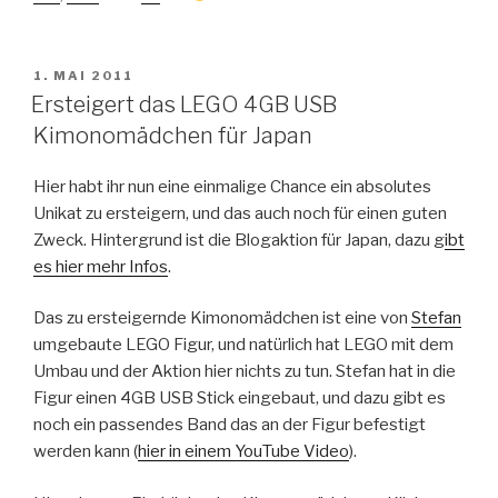
VERÖFFENTLICHT
1. MAI 2011
AM
Ersteigert das LEGO 4GB USB
Kimonomädchen für Japan
Hier habt ihr nun eine einmalige Chance ein absolutes
Unikat zu ersteigern, und das auch noch für einen guten
Zweck. Hintergrund ist die Blogaktion für Japan, dazu g
ibt
es hier mehr Infos
.
Das zu ersteigernde Kimonomädchen ist eine von
Stefan
umgebaute LEGO Figur, und natürlich hat LEGO mit dem
Umbau und der Aktion hier nichts zu tun. Stefan hat in die
Figur einen 4GB USB Stick eingebaut, und dazu gibt es
noch ein passendes Band das an der Figur befestigt
werden kann (
hier in einem YouTube Video
).