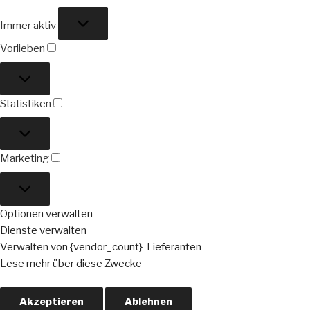
Funktional
Immer aktiv
Vorlieben
Vorlieben
Statistiken
Statistiken
Marketing
Marketing
Optionen verwalten
Dienste verwalten
Verwalten von {vendor_count}-Lieferanten
Lese mehr über diese Zwecke
Akzeptieren
Ablehnen