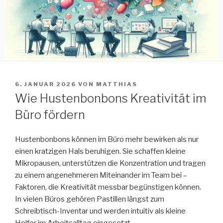
VERÖFFENTLICHT
6. JANUAR 2026
VON
MATTHIAS
AM
Wie Hustenbonbons Kreativität im
Büro fördern
Hustenbonbons können im Büro mehr bewirken als nur
einen kratzigen Hals beruhigen. Sie schaffen kleine
Mikropausen, unterstützen die Konzentration und tragen
zu einem angenehmeren Miteinander im Team bei –
Faktoren, die Kreativität messbar begünstigen können.
In vielen Büros gehören Pastillen längst zum
Schreibtisch-Inventar und werden intuitiv als kleine
Helfer im Arbeitsalltag eingesetzt.