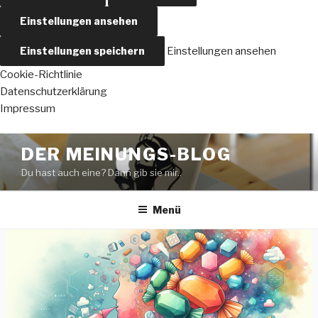
Einstellungen ansehen
Einstellungen speichern
Einstellungen ansehen
Cookie-Richtlinie
Datenschutzerklärung
Impressum
Zum
DER MEINUNGS-BLOG
Inhalt
Du hast auch eine? Dann gib sie mir..
springen
Menü