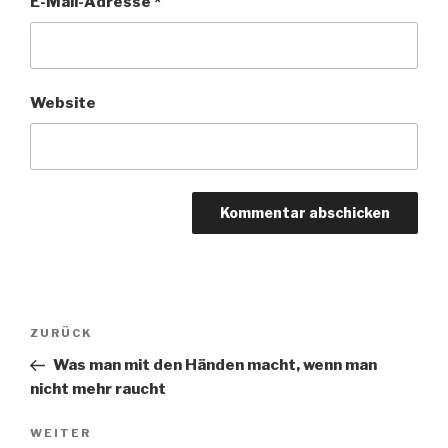
E-Mail-Adresse
*
Website
Beitragsnavigation
Vorheriger
ZURÜCK
Beitrag
Was man mit den Händen macht, wenn man
nicht mehr raucht
Nächster
WEITER