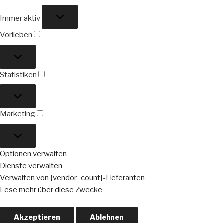
Funktional
Immer aktiv
Vorlieben
Vorlieben
Statistiken
Statistiken
Marketing
Marketing
Optionen verwalten
Dienste verwalten
Verwalten von {vendor_count}-Lieferanten
Lese mehr über diese Zwecke
Akzeptieren
Ablehnen