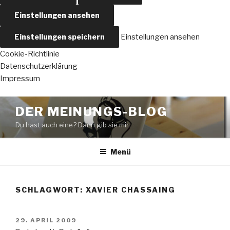
Einstellungen ansehen
Einstellungen speichern
Einstellungen ansehen
Cookie-Richtlinie
Datenschutzerklärung
Impressum
Zum
DER MEINUNGS-BLOG
Inhalt
Du hast auch eine? Dann gib sie mir..
springen
Menü
SCHLAGWORT:
XAVIER CHASSAING
VERÖFFENTLICHT
29. APRIL 2009
AM