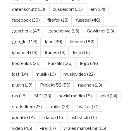
datenschutz
(13)
düsseldorf
(30)
em
(14)
facebook
(39)
firefox
(13)
fussball
(46)
geschenk
(47)
geschenke
(15)
Gewinner
(13)
google
(116)
ipad
(39)
iphone
(182)
iphone 4
(13)
itunes
(13)
kino
(16)
kostenlos
(25)
kurzfilm
(26)
lego
(28)
lost
(14)
musik
(19)
musikvideo
(22)
plugin
(19)
Projekt 52
(50)
rauchen
(13)
rss
(15)
SEO
(33)
social media
(19)
spiel
(14)
statistiken
(23)
trailer
(29)
twitter
(70)
update
(14)
urlaub
(15)
usb stick
(15)
video
(45)
viral
(17)
virales marketing
(15)