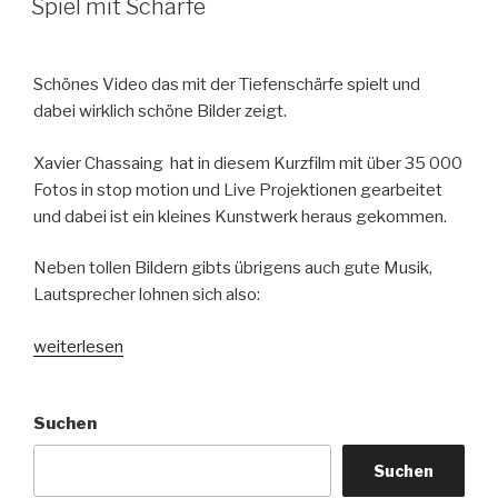
Spiel mit Schärfe
Schönes Video das mit der Tiefenschärfe spielt und
dabei wirklich schöne Bilder zeigt.
Xavier Chassaing hat in diesem Kurzfilm mit über 35 000
Fotos in stop motion und Live Projektionen gearbeitet
und dabei ist ein kleines Kunstwerk heraus gekommen.
Neben tollen Bildern gibts übrigens auch gute Musik,
Lautsprecher lohnen sich also:
„Spiel
weiterlesen
mit
Schärfe“
Suchen
Suchen