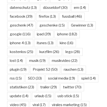
datenschutz
(13)
düsseldorf
(30)
em
(14)
facebook
(39)
firefox
(13)
fussball
(46)
geschenk
(47)
geschenke
(15)
Gewinner
(13)
google
(116)
ipad
(39)
iphone
(182)
iphone 4
(13)
itunes
(13)
kino
(16)
kostenlos
(25)
kurzfilm
(26)
lego
(28)
lost
(14)
musik
(19)
musikvideo
(22)
plugin
(19)
Projekt 52
(50)
rauchen
(13)
rss
(15)
SEO
(33)
social media
(19)
spiel
(14)
statistiken
(23)
trailer
(29)
twitter
(70)
update
(14)
urlaub
(15)
usb stick
(15)
video
(45)
viral
(17)
virales marketing
(15)