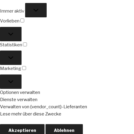
Funktional
Immer aktiv
Vorlieben
Vorlieben
Statistiken
Statistiken
Marketing
Marketing
Optionen verwalten
Dienste verwalten
Verwalten von {vendor_count}-Lieferanten
Lese mehr über diese Zwecke
Akzeptieren
Ablehnen