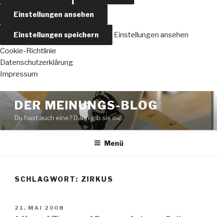
Einstellungen ansehen
Einstellungen speichern
Einstellungen ansehen
Cookie-Richtlinie
Datenschutzerklärung
Impressum
Zum
DER MEINUNGS-BLOG
Inhalt
Du hast auch eine? Dann gib sie mir..
springen
Menü
SCHLAGWORT:
ZIRKUS
VERÖFFENTLICHT
21. MAI 2008
AM