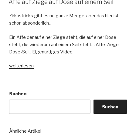
Affe auf Ziege auf Dose auf einem Seil
Zirkustricks gibt es ne ganze Menge, aber das hier ist
schon absonderlich..
Ein Affe der auf einer Ziege steht, die auf einer Dose
steht, die wiederum auf einem Seil steht… Affe-Ziege-
Dose-Seil.. Eigenartiges Video:
„Affe
weiterlesen
auf
Ziege
auf
Suchen
Dose
auf
Suchen
einem
Seil“
Ähnliche Artikel