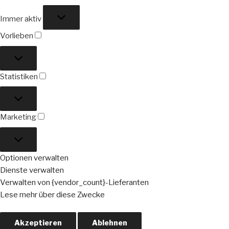
Funktional
Immer aktiv
Vorlieben
Vorlieben
Statistiken
Statistiken
Marketing
Marketing
Optionen verwalten
Dienste verwalten
Verwalten von {vendor_count}-Lieferanten
Lese mehr über diese Zwecke
Akzeptieren
Ablehnen