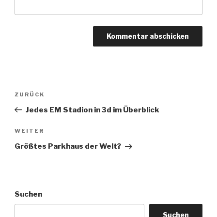
Beitragsnavigation
Vorheriger
ZURÜCK
Beitrag
Jedes EM Stadion in 3d im Überblick
Nächster
WEITER
Beitrag
Größtes Parkhaus der Welt?
Suchen
Suchen