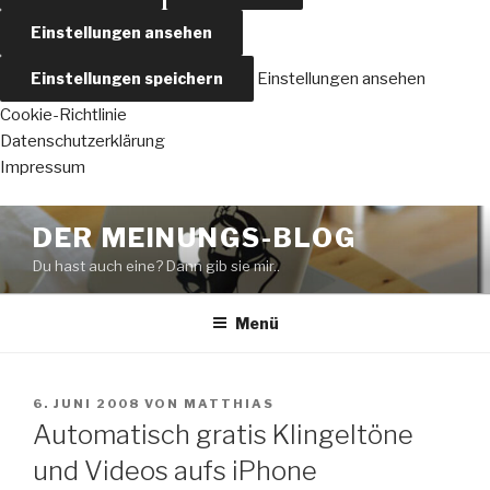
Einstellungen ansehen
Einstellungen speichern
Einstellungen ansehen
Cookie-Richtlinie
Datenschutzerklärung
Impressum
Zum
DER MEINUNGS-BLOG
Inhalt
Du hast auch eine? Dann gib sie mir..
springen
Menü
VERÖFFENTLICHT
6. JUNI 2008
VON
MATTHIAS
AM
Automatisch gratis Klingeltöne
und Videos aufs iPhone