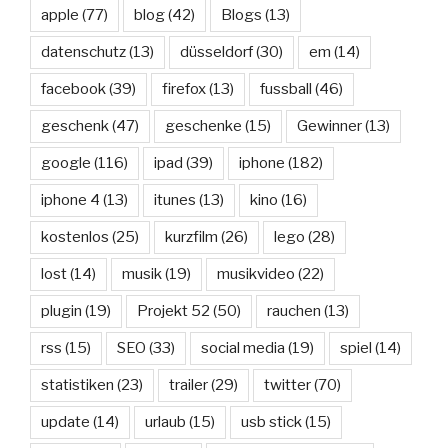
apple
(77)
blog
(42)
Blogs
(13)
datenschutz
(13)
düsseldorf
(30)
em
(14)
facebook
(39)
firefox
(13)
fussball
(46)
geschenk
(47)
geschenke
(15)
Gewinner
(13)
google
(116)
ipad
(39)
iphone
(182)
iphone 4
(13)
itunes
(13)
kino
(16)
kostenlos
(25)
kurzfilm
(26)
lego
(28)
lost
(14)
musik
(19)
musikvideo
(22)
plugin
(19)
Projekt 52
(50)
rauchen
(13)
rss
(15)
SEO
(33)
social media
(19)
spiel
(14)
statistiken
(23)
trailer
(29)
twitter
(70)
update
(14)
urlaub
(15)
usb stick
(15)