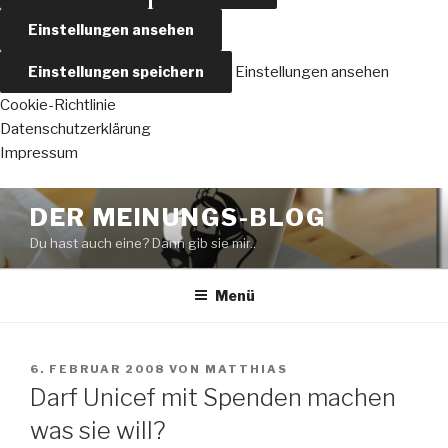
Einstellungen ansehen
Einstellungen speichern
Einstellungen ansehen
Cookie-Richtlinie
Datenschutzerklärung
Impressum
Zum
DER MEINUNGS-BLOG
Inhalt
Du hast auch eine? Dann gib sie mir..
springen
Menü
VERÖFFENTLICHT
6. FEBRUAR 2008
VON
MATTHIAS
AM
Darf Unicef mit Spenden machen
was sie will?