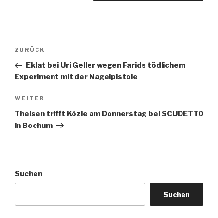
Beitragsnavigation
Vorheriger
ZURÜCK
Beitrag
Eklat bei Uri Geller wegen Farids tödlichem
Experiment mit der Nagelpistole
Nächster
WEITER
Beitrag
Theisen trifft Közle am Donnerstag bei SCUDETTO
in Bochum
Suchen
Suchen