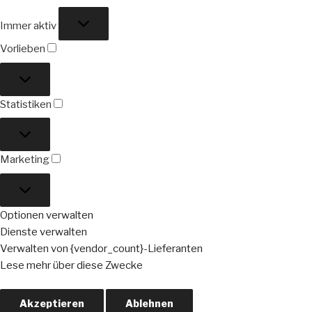
Funktional
Immer aktiv
Vorlieben
Vorlieben
Statistiken
Statistiken
Marketing
Marketing
Optionen verwalten
Dienste verwalten
Verwalten von {vendor_count}-Lieferanten
Lese mehr über diese Zwecke
Akzeptieren
Ablehnen