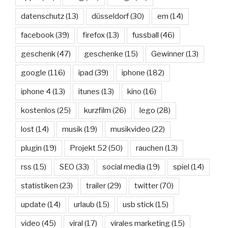
datenschutz
(13)
düsseldorf
(30)
em
(14)
facebook
(39)
firefox
(13)
fussball
(46)
geschenk
(47)
geschenke
(15)
Gewinner
(13)
google
(116)
ipad
(39)
iphone
(182)
iphone 4
(13)
itunes
(13)
kino
(16)
kostenlos
(25)
kurzfilm
(26)
lego
(28)
lost
(14)
musik
(19)
musikvideo
(22)
plugin
(19)
Projekt 52
(50)
rauchen
(13)
rss
(15)
SEO
(33)
social media
(19)
spiel
(14)
statistiken
(23)
trailer
(29)
twitter
(70)
update
(14)
urlaub
(15)
usb stick
(15)
video
(45)
viral
(17)
virales marketing
(15)