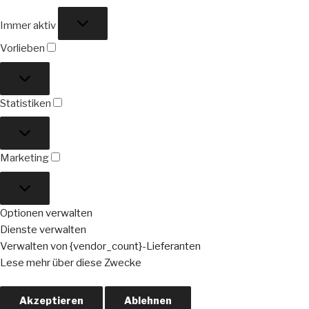
Funktional
Immer aktiv
Vorlieben
Vorlieben
Statistiken
Statistiken
Marketing
Marketing
Optionen verwalten
Dienste verwalten
Verwalten von {vendor_count}-Lieferanten
Lese mehr über diese Zwecke
Akzeptieren
Ablehnen