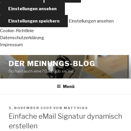
Einstellungen ansehen
Einstellungen speichern
Einstellungen ansehen
Cookie-Richtlinie
Datenschutzerklärung
Impressum
Zum
DER MEINUNGS-BLOG
Inhalt
Du hast auch eine? Dann gib sie mir..
springen
Menü
VERÖFFENTLICHT
5. NOVEMBER 2009
VON
MATTHIAS
AM
Einfache eMail Signatur dynamisch
erstellen