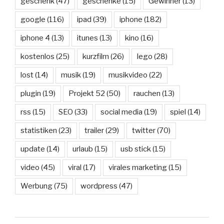
geschenk
(47)
geschenke
(15)
Gewinner
(13)
google
(116)
ipad
(39)
iphone
(182)
iphone 4
(13)
itunes
(13)
kino
(16)
kostenlos
(25)
kurzfilm
(26)
lego
(28)
lost
(14)
musik
(19)
musikvideo
(22)
plugin
(19)
Projekt 52
(50)
rauchen
(13)
rss
(15)
SEO
(33)
social media
(19)
spiel
(14)
statistiken
(23)
trailer
(29)
twitter
(70)
update
(14)
urlaub
(15)
usb stick
(15)
video
(45)
viral
(17)
virales marketing
(15)
Werbung
(75)
wordpress
(47)