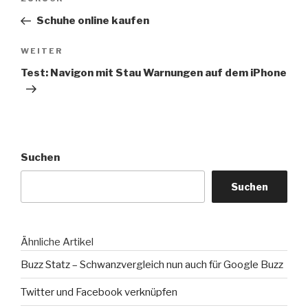
Vorheriger
Beitrag
Schuhe online kaufen
Nächster
WEITER
Beitrag
Test: Navigon mit Stau Warnungen auf dem iPhone
Suchen
Suchen
Ähnliche Artikel
Buzz Statz – Schwanzvergleich nun auch für Google Buzz
Twitter und Facebook verknüpfen