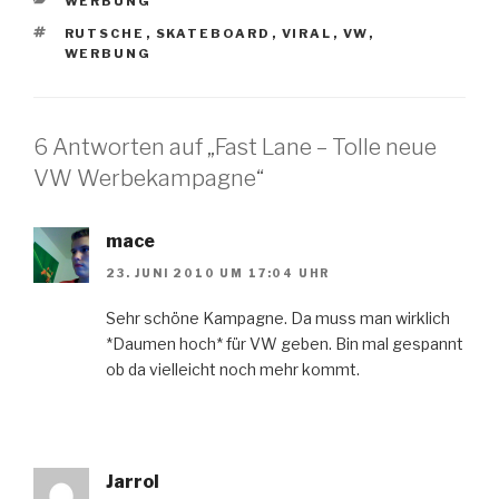
KATEGORIEN
WERBUNG
SCHLAGWÖRTER
RUTSCHE
,
SKATEBOARD
,
VIRAL
,
VW
,
WERBUNG
6 Antworten auf „Fast Lane – Tolle neue
VW Werbekampagne“
mace
23. JUNI 2010 UM 17:04 UHR
Sehr schöne Kampagne. Da muss man wirklich
*Daumen hoch* für VW geben. Bin mal gespannt
ob da vielleicht noch mehr kommt.
Jarrol