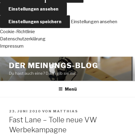
Einstellungen ansehen
Einstellungen speichern
Einstellungen ansehen
Cookie-Richtlinie
Datenschutzerklärung
Impressum
Zum
DER MEINUNGS-BLOG
Inhalt
Du hast auch eine? Dann gib sie mir..
springen
Menü
VERÖFFENTLICHT
23. JUNI 2010
VON
MATTHIAS
AM
Fast Lane – Tolle neue VW
Werbekampagne