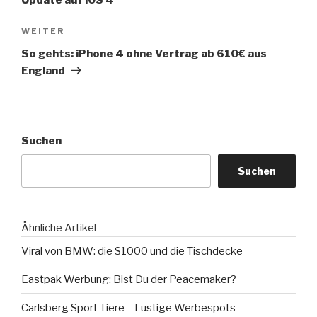
Update auf iOS 4
Nächster
WEITER
Beitrag
So gehts: iPhone 4 ohne Vertrag ab 610€ aus
England
Suchen
Suchen
Ähnliche Artikel
Viral von BMW: die S1000 und die Tischdecke
Eastpak Werbung: Bist Du der Peacemaker?
Carlsberg Sport Tiere – Lustige Werbespots