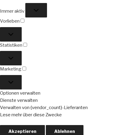
Funktional
Immer aktiv
Vorlieben
Vorlieben
Statistiken
Statistiken
Marketing
Marketing
Optionen verwalten
Dienste verwalten
Verwalten von {vendor_count}-Lieferanten
Lese mehr über diese Zwecke
Akzeptieren
Ablehnen