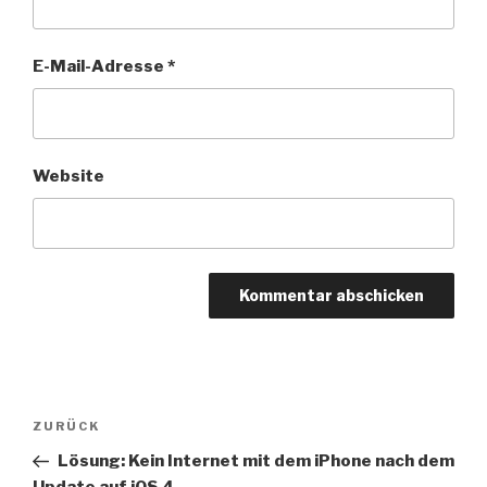
E-Mail-Adresse
*
Website
Beitragsnavigation
Vorheriger
ZURÜCK
Beitrag
Lösung: Kein Internet mit dem iPhone nach dem