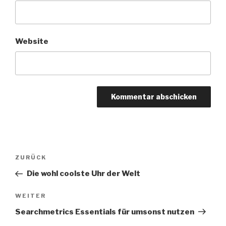
Website
Beitragsnavigation
Vorheriger
ZURÜCK
Beitrag
Die wohl coolste Uhr der Welt
Nächster
WEITER
Beitrag
Searchmetrics Essentials für umsonst nutzen