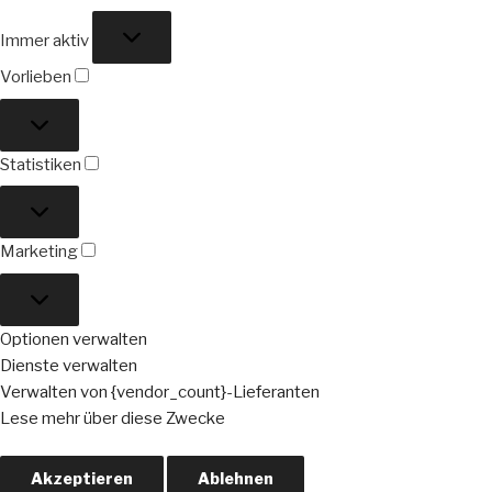
Funktional
Immer aktiv
Vorlieben
Vorlieben
Statistiken
Statistiken
Marketing
Marketing
Optionen verwalten
Dienste verwalten
Verwalten von {vendor_count}-Lieferanten
Lese mehr über diese Zwecke
Akzeptieren
Ablehnen