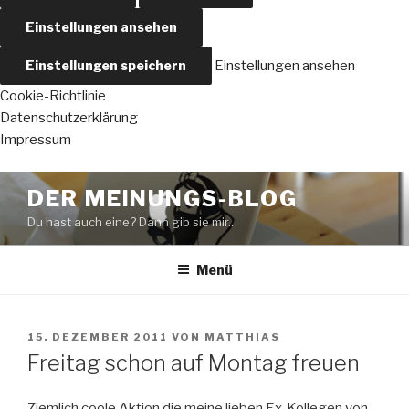
Einstellungen ansehen
Einstellungen speichern
Einstellungen ansehen
Cookie-Richtlinie
Datenschutzerklärung
Impressum
Zum
DER MEINUNGS-BLOG
Inhalt
Du hast auch eine? Dann gib sie mir..
springen
Menü
VERÖFFENTLICHT
15. DEZEMBER 2011
VON
MATTHIAS
AM
Freitag schon auf Montag freuen
Ziemlich coole Aktion die meine lieben Ex-Kollegen von