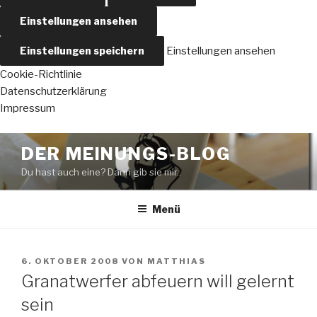
Einstellungen ansehen
Einstellungen speichern
Einstellungen ansehen
Cookie-Richtlinie
Datenschutzerklärung
Impressum
Zum
DER MEINUNGS-BLOG
Inhalt
Du hast auch eine? Dann gib sie mir..
springen
Menü
VERÖFFENTLICHT
6. OKTOBER 2008
VON
MATTHIAS
AM
Granatwerfer abfeuern will gelernt
sein