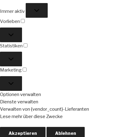
Funktional
Immer aktiv
Vorlieben
Vorlieben
Statistiken
Statistiken
Marketing
Marketing
Optionen verwalten
Dienste verwalten
Verwalten von {vendor_count}-Lieferanten
Lese mehr über diese Zwecke
Akzeptieren
Ablehnen