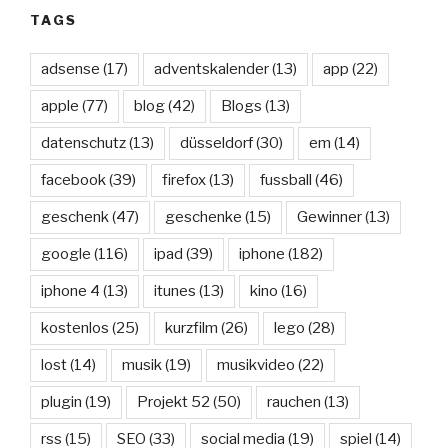
TAGS
adsense
(17)
adventskalender
(13)
app
(22)
apple
(77)
blog
(42)
Blogs
(13)
datenschutz
(13)
düsseldorf
(30)
em
(14)
facebook
(39)
firefox
(13)
fussball
(46)
geschenk
(47)
geschenke
(15)
Gewinner
(13)
google
(116)
ipad
(39)
iphone
(182)
iphone 4
(13)
itunes
(13)
kino
(16)
kostenlos
(25)
kurzfilm
(26)
lego
(28)
lost
(14)
musik
(19)
musikvideo
(22)
plugin
(19)
Projekt 52
(50)
rauchen
(13)
rss
(15)
SEO
(33)
social media
(19)
spiel
(14)