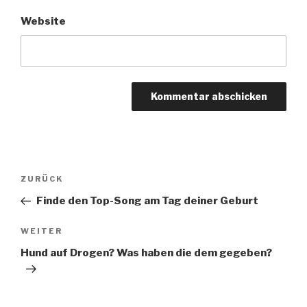
Website
Beitragsnavigation
Vorheriger
ZURÜCK
Beitrag
Finde den Top-Song am Tag deiner Geburt
Nächster
WEITER
Beitrag
Hund auf Drogen? Was haben die dem gegeben?