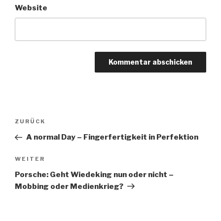
Website
Beitragsnavigation
Vorheriger
ZURÜCK
Beitrag
A normal Day – Fingerfertigkeit in Perfektion
Nächster
WEITER
Beitrag
Porsche: Geht Wiedeking nun oder nicht –
Mobbing oder Medienkrieg?