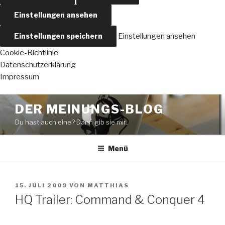
Einstellungen ansehen
Einstellungen speichern
Einstellungen ansehen
Cookie-Richtlinie
Datenschutzerklärung
Impressum
Zum
DER MEINUNGS-BLOG
Inhalt
Du hast auch eine? Dann gib sie mir..
springen
Menü
VERÖFFENTLICHT
15. JULI 2009
VON
MATTHIAS
AM
HQ Trailer: Command & Conquer 4