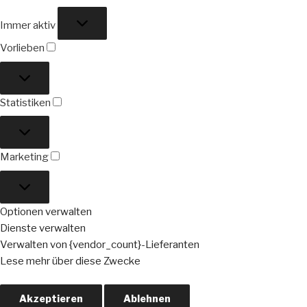
Funktional
Immer aktiv
Vorlieben
Vorlieben
Statistiken
Statistiken
Marketing
Marketing
Optionen verwalten
Dienste verwalten
Verwalten von {vendor_count}-Lieferanten
Lese mehr über diese Zwecke
Akzeptieren
Ablehnen