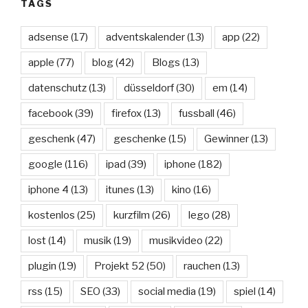
TAGS
adsense
(17)
adventskalender
(13)
app
(22)
apple
(77)
blog
(42)
Blogs
(13)
datenschutz
(13)
düsseldorf
(30)
em
(14)
facebook
(39)
firefox
(13)
fussball
(46)
geschenk
(47)
geschenke
(15)
Gewinner
(13)
google
(116)
ipad
(39)
iphone
(182)
iphone 4
(13)
itunes
(13)
kino
(16)
kostenlos
(25)
kurzfilm
(26)
lego
(28)
lost
(14)
musik
(19)
musikvideo
(22)
plugin
(19)
Projekt 52
(50)
rauchen
(13)
rss
(15)
SEO
(33)
social media
(19)
spiel
(14)