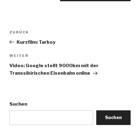
Beitragsnavigation
Vorheriger
ZURÜCK
Beitrag
Kurzfilm: Tarboy
Nächster
WEITER
Beitrag
Video: Google stellt 9000km mit der
Transsibirischen Eisenbahn online
Suchen
Suchen