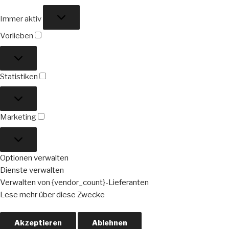
Funktional
Immer aktiv
Vorlieben
Vorlieben
Statistiken
Statistiken
Marketing
Marketing
Optionen verwalten
Dienste verwalten
Verwalten von {vendor_count}-Lieferanten
Lese mehr über diese Zwecke
Akzeptieren
Ablehnen