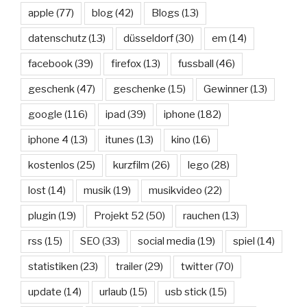
apple
(77)
blog
(42)
Blogs
(13)
datenschutz
(13)
düsseldorf
(30)
em
(14)
facebook
(39)
firefox
(13)
fussball
(46)
geschenk
(47)
geschenke
(15)
Gewinner
(13)
google
(116)
ipad
(39)
iphone
(182)
iphone 4
(13)
itunes
(13)
kino
(16)
kostenlos
(25)
kurzfilm
(26)
lego
(28)
lost
(14)
musik
(19)
musikvideo
(22)
plugin
(19)
Projekt 52
(50)
rauchen
(13)
rss
(15)
SEO
(33)
social media
(19)
spiel
(14)
statistiken
(23)
trailer
(29)
twitter
(70)
update
(14)
urlaub
(15)
usb stick
(15)