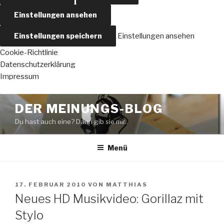
Einstellungen ansehen
Einstellungen speichern
Einstellungen ansehen
Cookie-Richtlinie
Datenschutzerklärung
Impressum
Zum
DER MEINUNGS-BLOG
Inhalt
Du hast auch eine? Dann gib sie mir..
springen
Menü
VERÖFFENTLICHT
17. FEBRUAR 2010
VON
MATTHIAS
AM
Neues HD Musikvideo: Gorillaz mit
Stylo