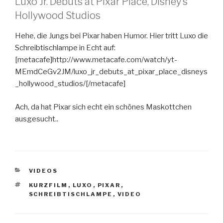
Luxo Jr. Debuts at Pixar Place, Disney’s
Hollywood Studios
Hehe, die Jungs bei Pixar haben Humor. Hier tritt Luxo die
Schreibtischlampe in Echt auf:
[metacafe]http://www.metacafe.com/watch/yt-
MEmdCeGv2JM/luxo_jr_debuts_at_pixar_place_disneys
_hollywood_studios/[/metacafe]
Ach, da hat Pixar sich echt ein schönes Maskottchen
ausgesucht..
KATEGORIEN
VIDEOS
SCHLAGWÖRTER
KURZFILM
,
LUXO
,
PIXAR
,
SCHREIBTISCHLAMPE
,
VIDEO