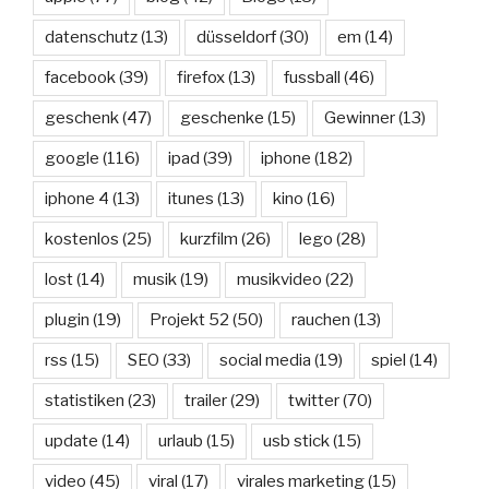
datenschutz
(13)
düsseldorf
(30)
em
(14)
facebook
(39)
firefox
(13)
fussball
(46)
geschenk
(47)
geschenke
(15)
Gewinner
(13)
google
(116)
ipad
(39)
iphone
(182)
iphone 4
(13)
itunes
(13)
kino
(16)
kostenlos
(25)
kurzfilm
(26)
lego
(28)
lost
(14)
musik
(19)
musikvideo
(22)
plugin
(19)
Projekt 52
(50)
rauchen
(13)
rss
(15)
SEO
(33)
social media
(19)
spiel
(14)
statistiken
(23)
trailer
(29)
twitter
(70)
update
(14)
urlaub
(15)
usb stick
(15)
video
(45)
viral
(17)
virales marketing
(15)