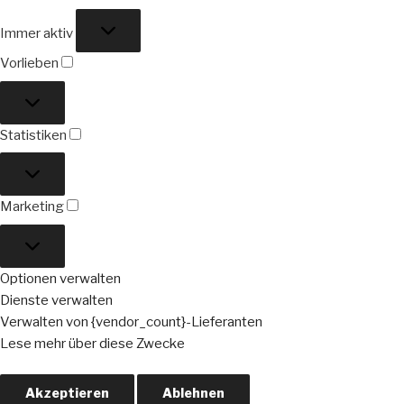
Funktional
Immer aktiv
Vorlieben
Vorlieben
Statistiken
Statistiken
Marketing
Marketing
Optionen verwalten
Dienste verwalten
Verwalten von {vendor_count}-Lieferanten
Lese mehr über diese Zwecke
Akzeptieren
Ablehnen