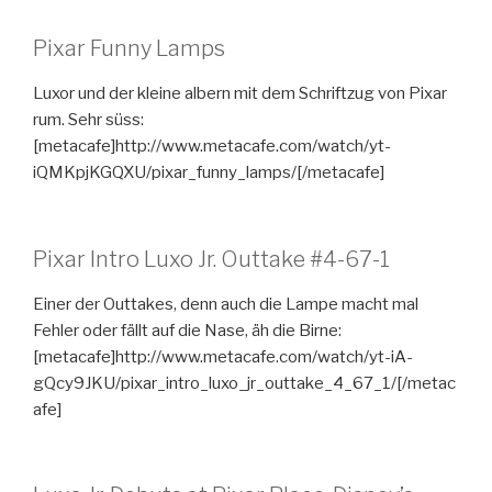
Pixar Funny Lamps
Luxor und der kleine albern mit dem Schriftzug von Pixar
rum. Sehr süss:
[metacafe]http://www.metacafe.com/watch/yt-
iQMKpjKGQXU/pixar_funny_lamps/[/metacafe]
Pixar Intro Luxo Jr. Outtake #4-67-1
Einer der Outtakes, denn auch die Lampe macht mal
Fehler oder fällt auf die Nase, äh die Birne:
[metacafe]http://www.metacafe.com/watch/yt-iA-
gQcy9JKU/pixar_intro_luxo_jr_outtake_4_67_1/[/metac
afe]