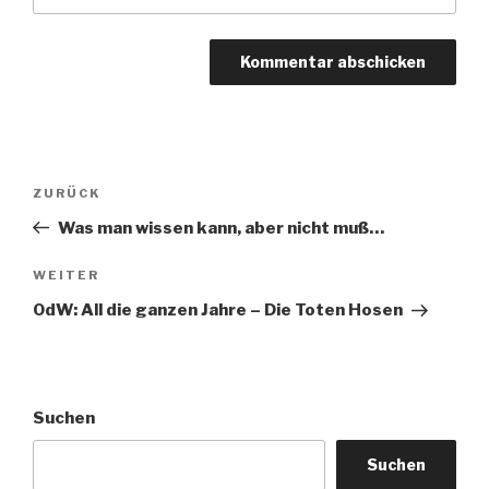
Beitragsnavigation
Vorheriger
ZURÜCK
Beitrag
Was man wissen kann, aber nicht muß…
Nächster
WEITER
Beitrag
OdW: All die ganzen Jahre – Die Toten Hosen
Suchen
Suchen