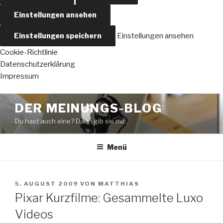
Einstellungen ansehen
Einstellungen speichern
Einstellungen ansehen
Cookie-Richtlinie
Datenschutzerklärung
Impressum
Zum
DER MEINUNGS-BLOG
Inhalt
Du hast auch eine? Dann gib sie mir..
springen
Menü
VERÖFFENTLICHT
5. AUGUST 2009
VON
MATTHIAS
AM
Pixar Kurzfilme: Gesammelte Luxo
Videos