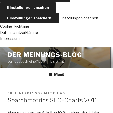
Einstellungen ansehen
Einstellungen speichern
Einstellungen ansehen
Cookie-Richtlinie
Datenschutzerklärung
Impressum
Zum
DER MEINUNGS-BLOG
Inhalt
Du hast auch eine? Dann gib sie mir..
springen
Menü
VERÖFFENTLICHT
30. JUNI 2011
VON
MATTHIAS
AM
Searchmetrics SEO-Charts 2011
Einer meiner ersten Arbeiten für Searchmetrics ist das