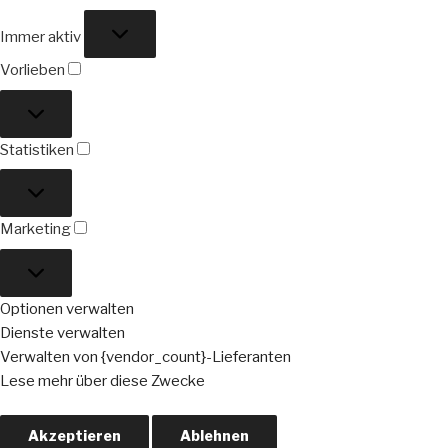
Funktional
Immer aktiv
Vorlieben
Vorlieben
Statistiken
Statistiken
Marketing
Marketing
Optionen verwalten
Dienste verwalten
Verwalten von {vendor_count}-Lieferanten
Lese mehr über diese Zwecke
Akzeptieren
Ablehnen