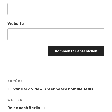
Website
Beitragsnavigation
Vorheriger
ZURÜCK
Beitrag
VW Dark Side – Greenpeace holt die Jedis
Nächster
WEITER
Beitrag
Reise nach Berlin