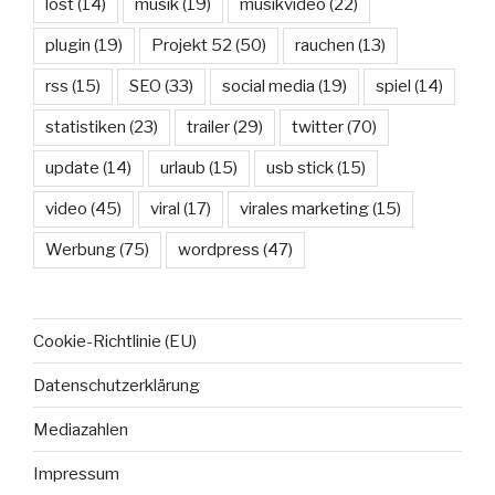
lost
(14)
musik
(19)
musikvideo
(22)
plugin
(19)
Projekt 52
(50)
rauchen
(13)
rss
(15)
SEO
(33)
social media
(19)
spiel
(14)
statistiken
(23)
trailer
(29)
twitter
(70)
update
(14)
urlaub
(15)
usb stick
(15)
video
(45)
viral
(17)
virales marketing
(15)
Werbung
(75)
wordpress
(47)
Cookie-Richtlinie (EU)
Datenschutzerklärung
Mediazahlen
Impressum