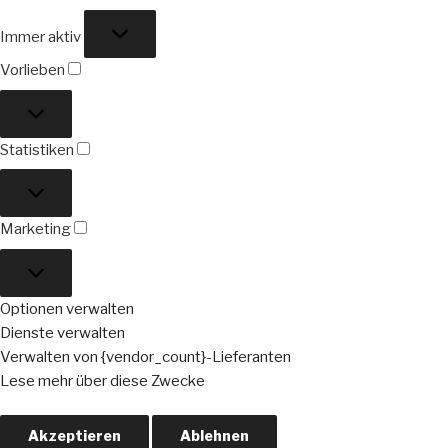
Funktional
Immer aktiv
Vorlieben
Vorlieben
Statistiken
Statistiken
Marketing
Marketing
Optionen verwalten
Dienste verwalten
Verwalten von {vendor_count}-Lieferanten
Lese mehr über diese Zwecke
Akzeptieren
Ablehnen