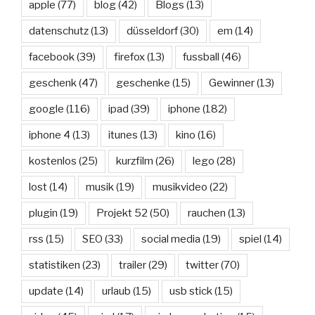
apple
(77)
blog
(42)
Blogs
(13)
datenschutz
(13)
düsseldorf
(30)
em
(14)
facebook
(39)
firefox
(13)
fussball
(46)
geschenk
(47)
geschenke
(15)
Gewinner
(13)
google
(116)
ipad
(39)
iphone
(182)
iphone 4
(13)
itunes
(13)
kino
(16)
kostenlos
(25)
kurzfilm
(26)
lego
(28)
lost
(14)
musik
(19)
musikvideo
(22)
plugin
(19)
Projekt 52
(50)
rauchen
(13)
rss
(15)
SEO
(33)
social media
(19)
spiel
(14)
statistiken
(23)
trailer
(29)
twitter
(70)
update
(14)
urlaub
(15)
usb stick
(15)