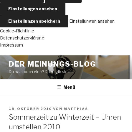
Einstellungen ansehen
Einstellungen speichern
Einstellungen ansehen
Cookie-Richtlinie
Datenschutzerklärung
Impressum
Zum
DER MEINUNGS-BLOG
Inhalt
Du hast auch eine? Dann gib sie mir..
springen
Menü
VERÖFFENTLICHT
18. OKTOBER 2010
VON
MATTHIAS
AM
Sommerzeit zu Winterzeit – Uhren
umstellen 2010