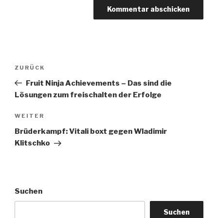
Beitragsnavigation
Vorheriger
ZURÜCK
Beitrag
Fruit Ninja Achievements – Das sind die
Lösungen zum freischalten der Erfolge
Nächster
WEITER
Beitrag
Brüderkampf: Vitali boxt gegen Wladimir
Klitschko
Suchen
Suchen