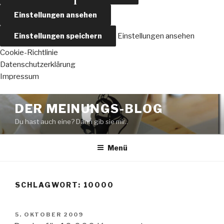
Einstellungen ansehen
Einstellungen speichern
Einstellungen ansehen
Cookie-Richtlinie
Datenschutzerklärung
Impressum
Zum
DER MEINUNGS-BLOG
Inhalt
Du hast auch eine? Dann gib sie mir..
springen
Menü
SCHLAGWORT:
10000
VERÖFFENTLICHT
5. OKTOBER 2009
AM