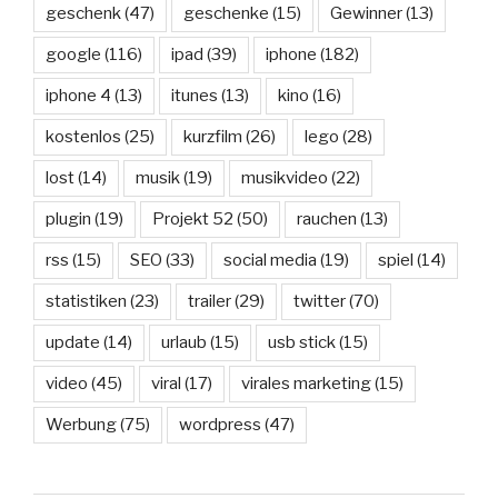
geschenk
(47)
geschenke
(15)
Gewinner
(13)
google
(116)
ipad
(39)
iphone
(182)
iphone 4
(13)
itunes
(13)
kino
(16)
kostenlos
(25)
kurzfilm
(26)
lego
(28)
lost
(14)
musik
(19)
musikvideo
(22)
plugin
(19)
Projekt 52
(50)
rauchen
(13)
rss
(15)
SEO
(33)
social media
(19)
spiel
(14)
statistiken
(23)
trailer
(29)
twitter
(70)
update
(14)
urlaub
(15)
usb stick
(15)
video
(45)
viral
(17)
virales marketing
(15)
Werbung
(75)
wordpress
(47)