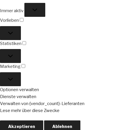
Funktional
Immer aktiv
Vorlieben
Vorlieben
Statistiken
Statistiken
Marketing
Marketing
Optionen verwalten
Dienste verwalten
Verwalten von {vendor_count}-Lieferanten
Lese mehr über diese Zwecke
Akzeptieren
Ablehnen