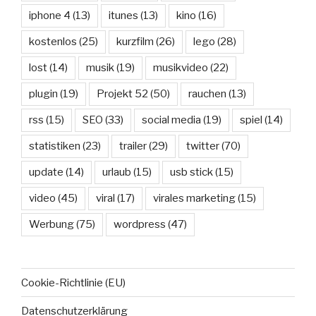
iphone 4
(13)
itunes
(13)
kino
(16)
kostenlos
(25)
kurzfilm
(26)
lego
(28)
lost
(14)
musik
(19)
musikvideo
(22)
plugin
(19)
Projekt 52
(50)
rauchen
(13)
rss
(15)
SEO
(33)
social media
(19)
spiel
(14)
statistiken
(23)
trailer
(29)
twitter
(70)
update
(14)
urlaub
(15)
usb stick
(15)
video
(45)
viral
(17)
virales marketing
(15)
Werbung
(75)
wordpress
(47)
Cookie-Richtlinie (EU)
Datenschutzerklärung