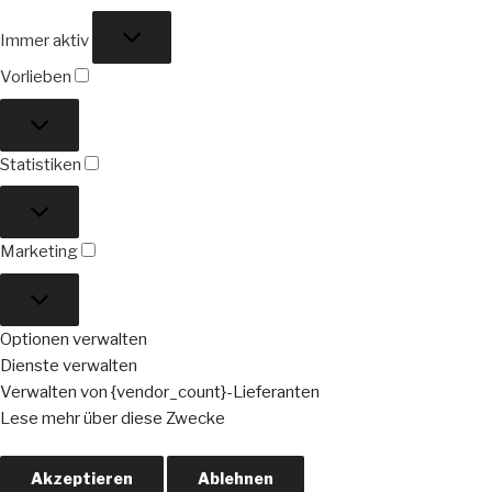
Funktional
Immer aktiv
Vorlieben
Vorlieben
Statistiken
Statistiken
Marketing
Marketing
Optionen verwalten
Dienste verwalten
Verwalten von {vendor_count}-Lieferanten
Lese mehr über diese Zwecke
Akzeptieren
Ablehnen