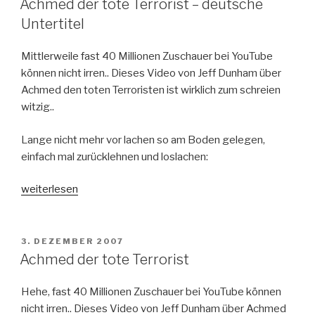
Achmed der tote Terrorist – deutsche
Untertitel
Mittlerweile fast 40 Millionen Zuschauer bei YouTube
können nicht irren.. Dieses Video von Jeff Dunham über
Achmed den toten Terroristen ist wirklich zum schreien
witzig..
Lange nicht mehr vor lachen so am Boden gelegen,
einfach mal zurücklehnen und loslachen:
„Achmed
weiterlesen
der
tote
Terrorist
VERÖFFENTLICHT
3. DEZEMBER 2007
AM
–
Achmed der tote Terrorist
deutsche
Untertitel“
Hehe, fast 40 Millionen Zuschauer bei YouTube können
nicht irren.. Dieses Video von Jeff Dunham über Achmed