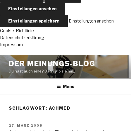
Einstellungen ansehen
Einstellungen speichern
Einstellungen ansehen
Cookie-Richtlinie
Datenschutzerklärung
Impressum
Zum
DER MEINUNGS-BLOG
Inhalt
Du hast auch eine? Dann gib sie mir..
springen
Menü
SCHLAGWORT:
ACHMED
VERÖFFENTLICHT
27. MÄRZ 2008
AM