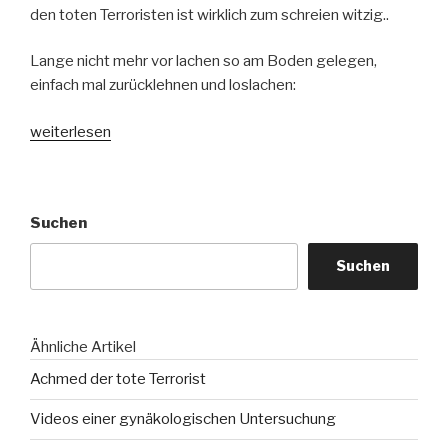
den toten Terroristen ist wirklich zum schreien witzig..
Lange nicht mehr vor lachen so am Boden gelegen,
einfach mal zurücklehnen und loslachen:
„Achmed
weiterlesen
der
tote
Terrorist“
Suchen
Suchen
Ähnliche Artikel
Achmed der tote Terrorist
Videos einer gynäkologischen Untersuchung